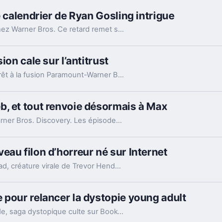
e calendrier de Ryan Gosling intrigue
Le projet de Barbie 2 bloque sur les contrats chez Warner Bros. Ce retard remet surtout en jeu le calendrier déjà très chargé de Ryan Gosling à Hollywood.
ion cale sur l’antitrust
Un juge californien impose deux semaines d'arrêt à la fusion Paramount-Warner Bros. Discovery. Le dossier prend un virage antitrust très sérieux.
b, et tout renvoie désormais à Max
Le site de Cartoon Network a été fermé par Warner Bros. Discovery. Les épisodes gratuits disparaissent, pendant que Boomerang s'apprête aussi à s'éteindre.
eau filon d’horreur né sur Internet
Warner Bros. a décroché les droits de Siren Head, créature virale de Trevor Henderson. Un pari très Hollywood, mais pas totalement absurde.
 pour relancer la dystopie young adult
Warner Bros. a récupéré les droits de Shatter Me, saga dystopique culte sur BookTok. Un pari taillé pour durer bien au-delà d’un seul film.