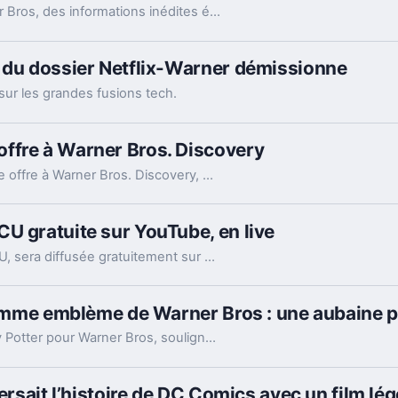
Cinq ans après l’annulation du projet par Warner Bros, des informations inédites émergent sur “Demented”, un film DC jamais réalisé. Les coulisses de cette production avortée commencent enfin à livrer leurs secrets aux fans curieux de l’univers.
e du dossier Netflix-Warner démissionne
sur les grandes fusions tech.
ffre à Warner Bros. Discovery
Paramount a récemment présenté une nouvelle offre à Warner Bros. Discovery, marquant une étape supplémentaire dans les discussions entre les deux géants du divertissement et soulignant l’intensification des stratégies de consolidation dans le secteur des médias.
U gratuite sur YouTube, en live
La saison 1 de Creature Commandos, série DCU, sera diffusée gratuitement sur YouTube, mais en live seulement, lors de marathons les 22 et 23 décembre.
 comme emblème de Warner Bros : une aubaine p
Netflix a officialisé l’importance de la saga Harry Potter pour Warner Bros, soulignant son statut emblématique. Cette reconnaissance s’accompagne d’une nouvelle qui réjouira les adeptes du jeune sorcier et conforte la popularité durable de la franchise.
versait l’histoire de DC Comics avec un film lé