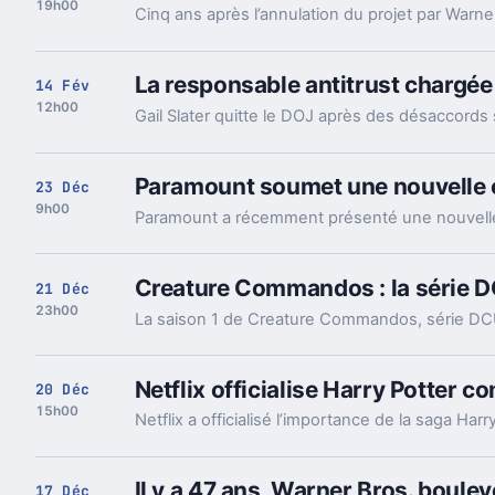
19h00
La responsable antitrust chargé
14 Fév
12h00
Gail Slater quitte le DOJ après des désaccords 
Paramount soumet une nouvelle o
23 Déc
9h00
Creature Commandos : la série DC
21 Déc
23h00
Netflix officialise Harry Potter
20 Déc
15h00
Il y a 47 ans, Warner Bros. boule
17 Déc