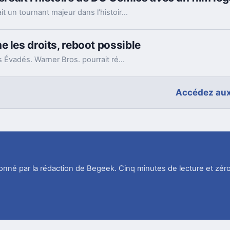
Il y a 47 ans jour pour jour, Warner Bros. marquait un tournant majeur dans l’histoire de DC Comics en lançant au cinéma un film devenu culte, qui allait profondément influencer la représentation des super-héros sur grand écran.
 les droits, reboot possible
Stephen King réclame les droits de son film Les Évadés. Warner Bros. pourrait réagir par un reboot ou renégocier, scellant l'avenir de ce classique culte.
Accédez aux
tionné par la rédaction de Begeek. Cinq minutes de lecture et zéro