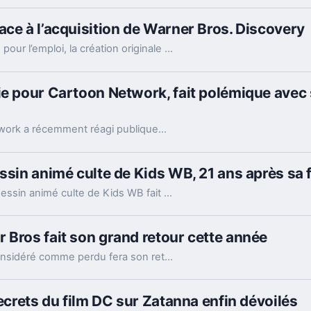
ace à l’acquisition de Warner Bros. Discovery
Acteurs et réalisateurs dénoncent une menace pour l’emploi, la création originale et l’équilibre du secteur.
e pour Cartoon Network, fait polémique avec s
L'un des créateurs de séries pour Cartoon Network a récemment réagi publiquement à la fusion entre Paramount et Warner Bros, suscitant de vives réactions. Sa prise de position, perçue comme polémique, alimente le débat autour des conséquences de cette alliance dans l’industrie du divertissement.
ssin animé culte de Kids WB, 21 ans après sa f
Après plus de deux décennies d'absence, un dessin animé culte de Kids WB fait son retour inattendu. Les fans nostalgiques vont découvrir cette série emblématique sous une nouvelle forme, marquant un événement marquant pour les amateurs d’animation.
 Bros fait son grand retour cette année
Un dessin animé de Warner Bros longtemps considéré comme perdu fera son retour cette année. Les amateurs d’animation pourront ainsi redécouvrir une œuvre disparue du studio mythique, attendue avec impatience par les fans et historiens du genre.
secrets du film DC sur Zatanna enfin dévoilés