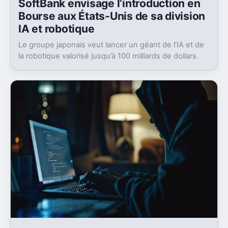
Begeek
· 04 Mai · 8h00
SoftBank envisage l’introduction en
Bourse aux États-Unis de sa division
IA et robotique
Le groupe japonais veut lancer un géant de l’IA et de
la robotique valorisé jusqu’à 100 milliards de dollars.