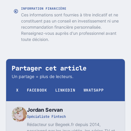
INFORMATION FINANCIÈRE
Ces informations sont fournies à titre indicatif et ne
constituent pas un conseil en investissement ni une
recommandation financière personnalisée.
Renseignez-vous auprès d'un professionnel avant
toute décision.
Partager cet article
Un partage = plus de lecteurs.
X
FACEBOOK
LINKEDIN
WHATSAPP
Jordan Servan
Spécialiste Fintech
Rédacteur sur Begeek.fr depuis 2014,
passionné par les jeux vidéo, les séries TV et