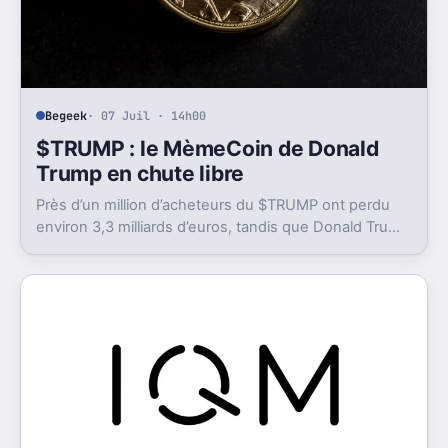
Begeek
· 07 Juil · 14h00
$TRUMP : le MèmeCoin de Donald
Trump en chute libre
Près d’un million d’acheteurs du $TRUMP ont perdu
environ 3,3 milliards d’euros, tandis que Donald Trump
a déclaré des gains colossaux.