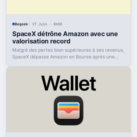
Begeek
· 17 Juin · 8h00
SpaceX détrône Amazon avec une
valorisation record
Malgré des pertes bien supérieures à ses revenus,
SpaceX dépasse Amazon en Bourse après une
envolée éclair et un rachat XXL dans l’IA.