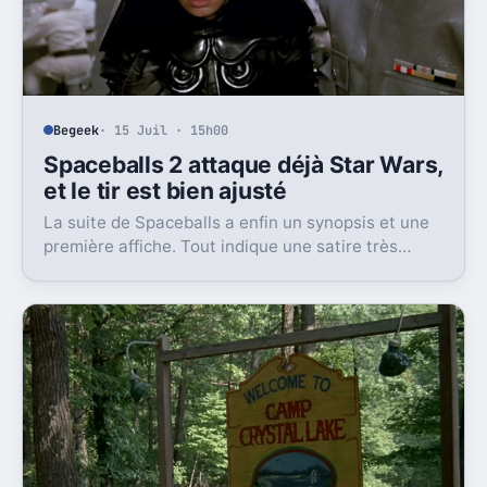
Begeek
· 15 Juil · 15h00
Spaceballs 2 attaque déjà Star Wars,
et le tir est bien ajusté
La suite de Spaceballs a enfin un synopsis et une
première affiche. Tout indique une satire très
frontale de Star Wars version Disney.