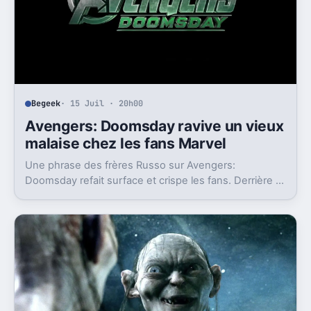
Begeek
· 15 Juil · 20h00
Avengers: Doomsday ravive un vieux
malaise chez les fans Marvel
Une phrase des frères Russo sur Avengers:
Doomsday refait surface et crispe les fans. Derrière la
polémique, c’est la stratégie de Marvel qui est visée.