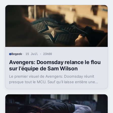
Begeek
· 15 Juil · 23h00
Avengers: Doomsday relance le flou
sur l’équipe de Sam Wilson
Le premier visuel de Avengers: Doomsday réunit
presque tout le MCU. Sauf qu’il laisse entière une
question gênante: où est passée l’équipe de Sam
Wilson ?