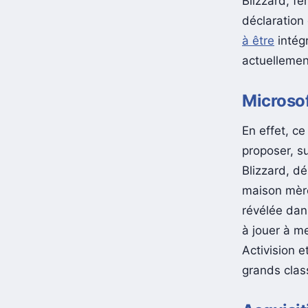
Blizzard, fe
déclaration 
à être
intég
actuellemen
Microsof
En effet, c
proposer, su
Blizzard, dé
maison mère
révélée dan
à jouer à m
Activision e
grands clas