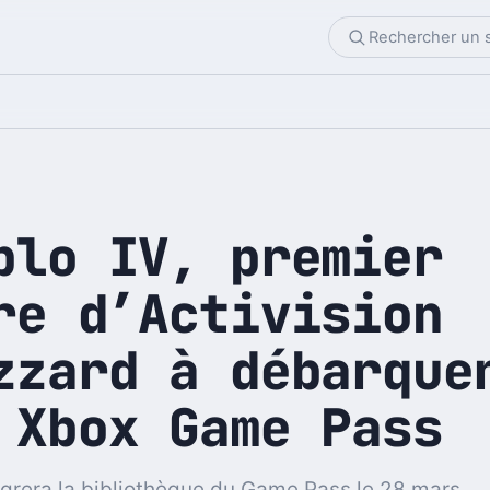
blo IV, premier
re d’Activision
zzard à débarque
 Xbox Game Pass
égrera la bibliothèque du Game Pass le 28 mars.