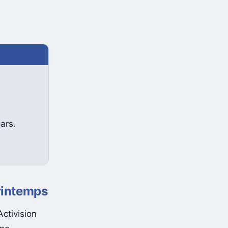
ars.
rintemps
Activision