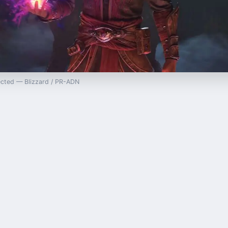
rrected — Blizzard / PR-ADN