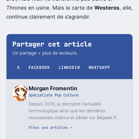
Thrones
en usine. Mais la carte de
Westeros
, elle,
continue clairement de s’agrandir.
Partager cet article
Un partage = plus de lecteurs.
X
FACEBOOK
LINKEDIN
WHATSAPP
Morgan Fromentin
Spécialiste Pop Culture
Depuis 2018, je décrypte l'actualité
technologique ainsi que les dernières
nouveautés cinéma et séries sur Begeek.fr.
X
Tous ses articles →