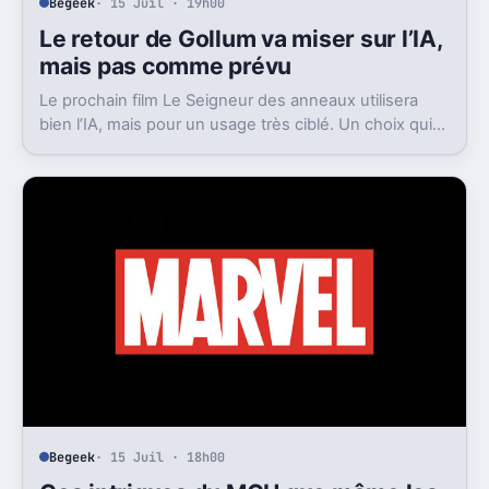
Begeek
· 15 Juil · 19h00
Le retour de Gollum va miser sur l’IA,
mais pas comme prévu
Le prochain film Le Seigneur des anneaux utilisera
bien l’IA, mais pour un usage très ciblé. Un choix qui
dit beaucoup de son ambition visuelle.
Begeek
· 15 Juil · 18h00