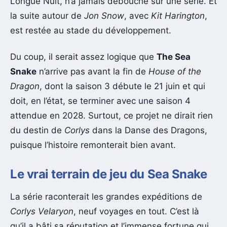
Longue Nuit, n’a jamais débouché sur une série. Et
la suite autour de
Jon Snow
, avec
Kit Harington
,
est restée au stade du développement.
Du coup, il serait assez logique que
The Sea
Snake
n’arrive pas avant la fin de
House of the
Dragon
, dont la saison 3 débute le 21 juin et qui
doit, en l’état, se terminer avec une saison 4
attendue en 2028. Surtout, ce projet ne dirait rien
du destin de
Corlys
dans la Danse des Dragons,
puisque l’histoire remonterait bien avant.
Le vrai terrain de jeu du Sea Snake
La série raconterait les grandes expéditions de
Corlys Velaryon
, neuf voyages en tout. C’est là
qu’il a bâti sa réputation et l’immense fortune qui