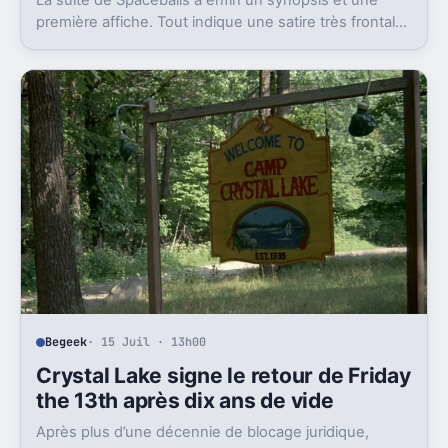
La suite de Spaceballs a enfin un synopsis et une
première affiche. Tout indique une satire très frontale
de Star Wars version Disney.
Begeek
· 15 Juil · 13h00
Crystal Lake signe le retour de Friday
the 13th après dix ans de vide
Après plus d’une décennie de blocage juridique,