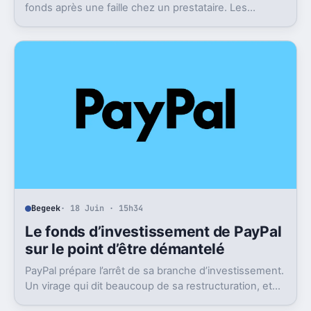
fonds après une faille chez un prestataire. Les
victimes seront remboursées, mais le flou reste
entier.
Begeek
· 18 Juin · 15h34
Le fonds d’investissement de PayPal
sur le point d’être démantelé
PayPal prépare l’arrêt de sa branche d’investissement.
Un virage qui dit beaucoup de sa restructuration, et
de ce qu’il pourrait perdre en route.