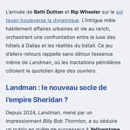
L’arrivée de
Beth Dutton
et
Rip Wheeler
sur le
sol
texan bouleverse la dynamique
. L’intrigue mêle
habilement affaires urbaines et vie au ranch,
orchestrant une confrontation entre le luxe des
hôtels à Dallas et les réalités du bétail. Ce jeu
d’allers-retours rappelle sans détour l’essence
même de
Landman
, où les tractations pétrolières
côtoient le quotidien âpre des ouvriers.
Landman : le nouveau socle de
l’empire Sheridan ?
Depuis 2024,
Landman
, mené par un
impressionnant
Billy Bob Thornton
, a su séduire
un public en quête de successeur à
Yellowstone
.