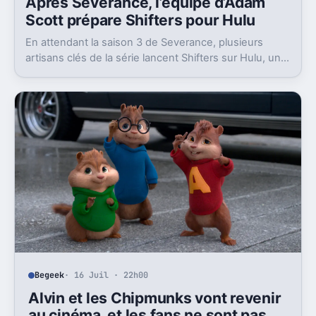
Après Severance, l’équipe d’Adam
Scott prépare Shifters pour Hulu
En attendant la saison 3 de Severance, plusieurs
artisans clés de la série lancent Shifters sur Hulu, un
projet SF qui joue lui aussi avec l’identité.
Begeek
· 16 Juil · 22h00
Alvin et les Chipmunks vont revenir
au cinéma, et les fans ne sont pas