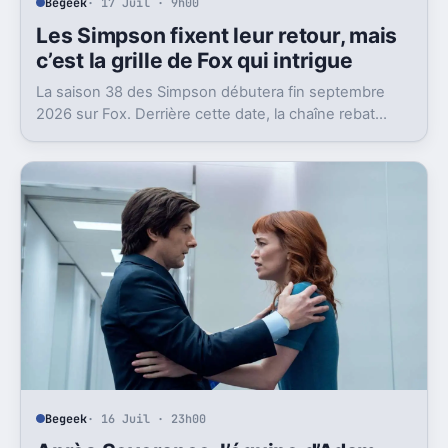
Begeek
· 17 Juil · 9h00
Les Simpson fixent leur retour, mais
c’est la grille de Fox qui intrigue
La saison 38 des Simpson débutera fin septembre
2026 sur Fox. Derrière cette date, la chaîne rebat
aussi son bloc du dimanche soir.
Begeek
· 16 Juil · 23h00