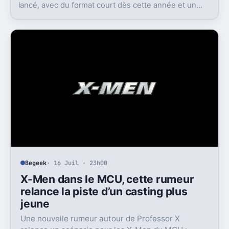
lancé, avec du format court dès cette année et un
film en 2028. Le problème, c’est la réaction très froide
du public.
Begeek
· 16 Juil · 23h00
X-Men dans le MCU, cette rumeur
relance la piste d’un casting plus
jeune
Une nouvelle rumeur autour de Professor X