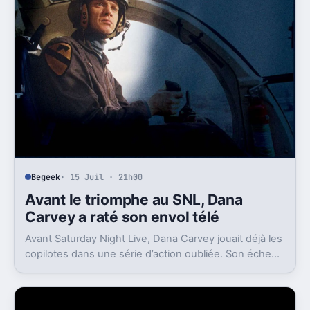
Begeek
· 15 Juil · 21h00
Avant le triomphe au SNL, Dana
Carvey a raté son envol télé
Avant Saturday Night Live, Dana Carvey jouait déjà les
copilotes dans une série d’action oubliée. Son échec
raconte aussi la télé des années 1980.