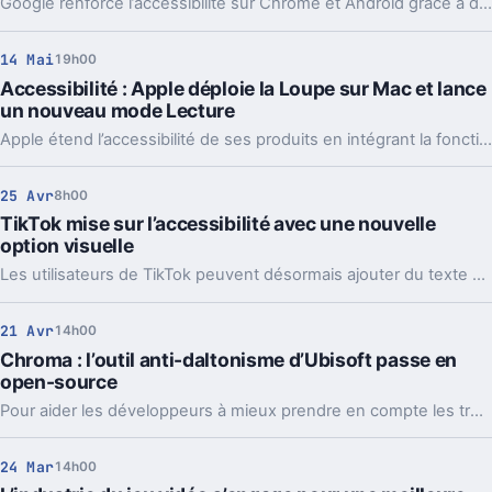
Google renforce l’accessibilité sur Chrome et Android grâce à de nouvelles fonctionnalités alimentées par Gemini, son intelligence artificielle. Ces améliorations visent à faciliter la navigation et l’utilisation des appareils pour les personnes en situation de handicap.
14 Mai
19h00
Accessibilité : Apple déploie la Loupe sur Mac et lance
un nouveau mode Lecture
Apple étend l’accessibilité de ses produits en intégrant la fonction Loupe aux Mac et en lançant un nouveau mode Lecture dédié, offrant ainsi aux utilisateurs de nouvelles solutions pour améliorer la lisibilité et l’accessibilité sur leurs appareils.
25 Avr
8h00
TikTok mise sur l’accessibilité avec une nouvelle
option visuelle
Les utilisateurs de TikTok peuvent désormais ajouter du texte descriptif à leurs photos pour rendre leur contenu accessible à un public malvoyant.
21 Avr
14h00
Chroma : l’outil anti-daltonisme d’Ubisoft passe en
open-source
Pour aider les développeurs à mieux prendre en compte les troubles visuels, l'éditeur français Ubisoft a ouvert l’accès à Chroma, un simulateur de daltonisme innovant.
24 Mar
14h00