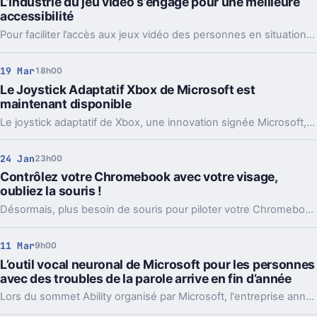
L’industrie du jeu vidéo s’engage pour une meilleure
accessibilité
Pour faciliter l’accès aux jeux vidéo des personnes en situation de handicap, une nouvelle initiative commune vient d’être lancée par les plus grands acteurs du secteur.
19 Mar
18h00
Le Joystick Adaptatif Xbox de Microsoft est
maintenant disponible
Le joystick adaptatif de Xbox, une innovation signée Microsoft, est désormais disponible pour tous les adeptes de jeux vidéo cherchant une expérience de jeu plus flexible et personnalisable.
24 Jan
23h00
Contrôlez votre Chromebook avec votre visage,
oubliez la souris !
Désormais, plus besoin de souris pour piloter votre Chromebook : utilisez simplement votre visage pour le contrôler !
11 Mar
9h00
L’outil vocal neuronal de Microsoft pour les personnes
avec des troubles de la parole arrive en fin d’année
Lors du sommet Ability organisé par Microsoft, l'entreprise annonce poursuivre ses efforts pour sensibiliser à la conception inclusive.