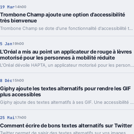
19 Mar
14h00
Trombone Champ ajoute une option d’accessibilité
très bienvenue
Trombone Champ se dote d'une fonctionnalité d'accessibilité très bienvenue, pour permettre à plus de monde encore de jouer du trombone.
5 Jan
19h00
L’Oréal a mis au point un applicateur de rouge à lèvres
motorisé pour les personnes à mobilité réduite
L'Oréal dévoile HAPTA, un applicateur motorisé pour les personnes à mobilité réduite. Le Brow Magic, lui, est un outil de tatouage de sourcil intelligent.
8 Déc
15h00
Giphy ajoute les textes alternatifs pour rendre les GIF
plus accessibles
Giphy ajoute des textes alternatifs à ses GIF. Une accessibilité améliorée pour rendre les GIF plus populaires encore.
25 Mai
17h00
Comment écrire de bons textes alternatifs sur Twitter
Twitter permet de saisir des textes alternatifs sur vos images. Mais que mettre au juste ? Voici un petit guide pratique.