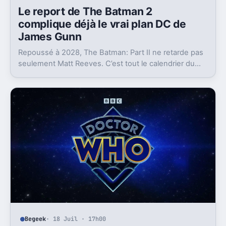
Le report de The Batman 2
complique déjà le vrai plan DC de
James Gunn
Repoussé à 2028, The Batman: Part II ne retarde pas
seulement Matt Reeves. C’est tout le calendrier du
Batman du DCU qui se retrouve coincé.
Begeek
· 18 Juil · 17h00