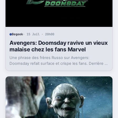
Begeek
· 15 Juil · 20h00
Avengers: Doomsday ravive un vieux
malaise chez les fans Marvel
Une phrase des frères Russo sur Avengers:
Doomsday refait surface et crispe les fans. Derrière la
polémique, c’est la stratégie de Marvel qui est visée.