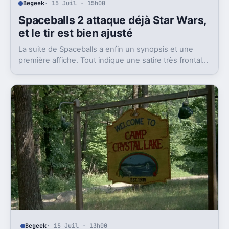
Begeek
· 15 Juil · 15h00
Spaceballs 2 attaque déjà Star Wars,
et le tir est bien ajusté
La suite de Spaceballs a enfin un synopsis et une
première affiche. Tout indique une satire très frontale
de Star Wars version Disney.
Begeek
· 15 Juil · 13h00