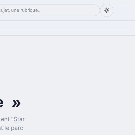
e »
ent "Star
t le parc