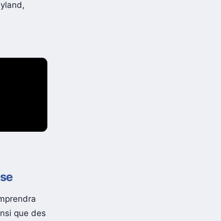
eyland,
ose
omprendra
nsi que des