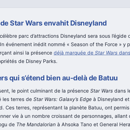
 de Star Wars envahit Disneyland
célèbre parc d’attractions Disneyland sera sous l’égide d
Un événement inédit nommé « Season of the Force » y 
orçant ainsi la présence
déjà marquée de
Star Wars
dan
opriétés de Disney Parks.
rs qui s’étend bien au-delà de Batuu
sent, le point culminant de la présence
Star Wars
dans l
é les terres de
Star Wars: Galaxy’s Edge
à Disneyland et
d. Ces terres, représentant la planète Batuu, ont permis
nner vie à un nombre croissant de personnages, allant 
rogu de
The Mandalorian
à Ahsoka Tano et General Hera