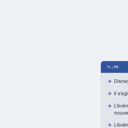
TL;DR
Disne
Il s’a
L’évé
nouve
L’évén