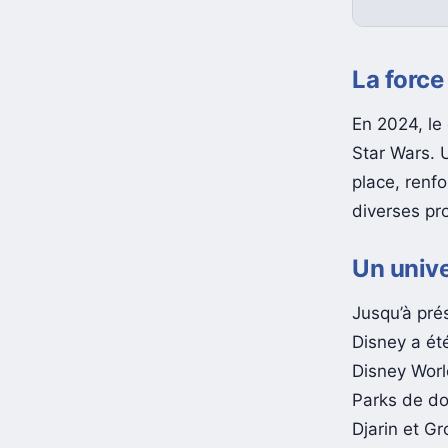
La force
En 2024, le 
Star Wars. 
place, renf
diverses pr
Un unive
Jusqu’à pré
Disney a ét
Disney Worl
Parks de do
Djarin et G