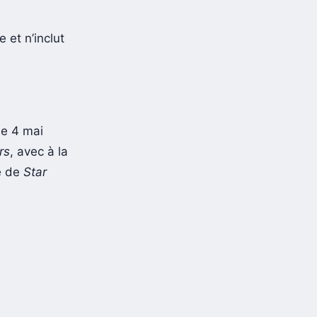
 et n’inclut
le 4 mai
rs
, avec à la
le de
Star