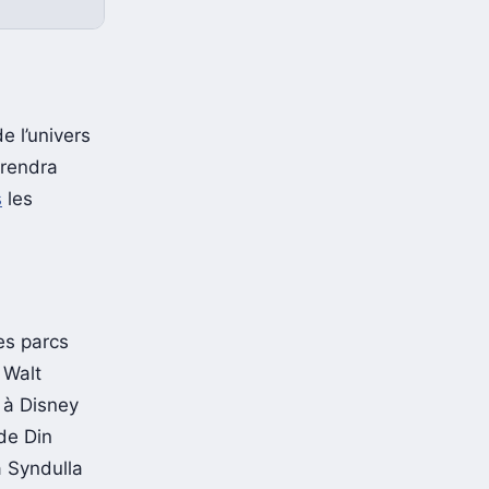
e l’univers
prendra
s
les
es parcs
 Walt
 à Disney
de Din
 Syndulla