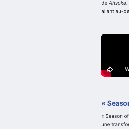
de
Ahsoka
.
allant au-de
« Season
« Season of
une transfo