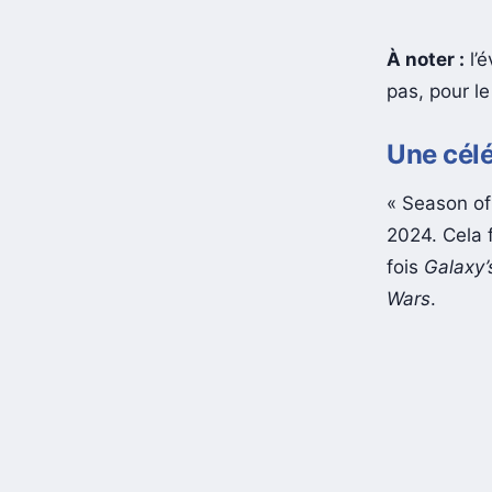
À noter :
l’é
pas, pour l
Une célé
« Season of
2024. Cela 
fois
Galaxy’
Wars
.