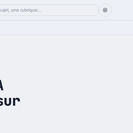
A
sur