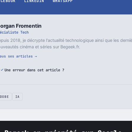
ACEBOOK
LINKEDIN
WHATSAPP
organ Fromentin
écialiste Tech
puis 2018, je décrypte l'actualité technologique ainsi que les derni
uveautés cinéma et séries sur Begeek.fr.
ous ses articles →
Une erreur dans cet article ?
DOBE
IA