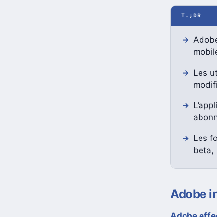
TL;DR
Adobe 
mobile
Les ut
modifi
L’appl
abonn
Les f
beta, 
Adobe in
Adobe effe