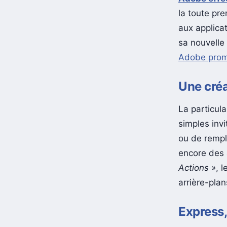
la toute pre
aux applicat
sa nouvelle 
Adobe pro
Une créa
La particula
simples invi
ou de rempl
encore des 
Actions »
, 
arrière-pla
Express,