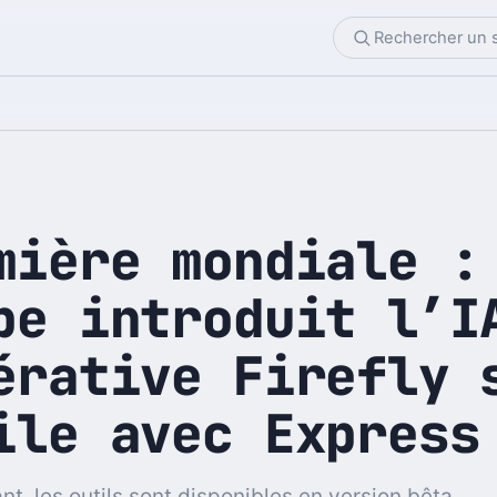
mière mondiale :
be introduit l’I
érative Firefly 
ile avec Express
ant, les outils sont disponibles en version bêta.