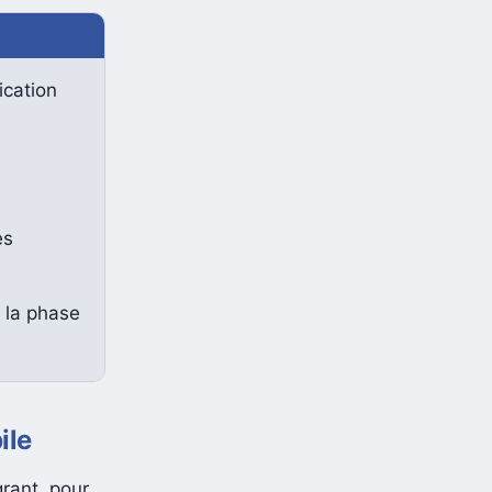
ication
es
 la phase
ile
rant, pour