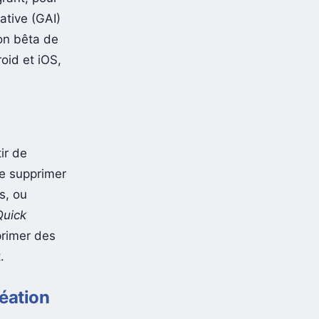
rative (GAI)
ion bêta de
oid et iOS,
ir de
de supprimer
s, ou
Quick
primer des
.
réation