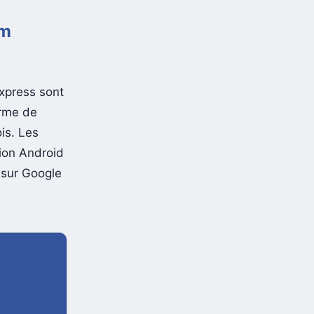
um
Express sont
erme de
is. Les
sion Android
s sur Google