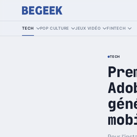
TECH
POP CULTURE
JEUX VIDÉO
FINTECH
TECH
Pre
Ado
gén
mob
Pour l'inst