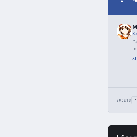
X
F
M
Sp
De
no
X
T
SUJETS
A