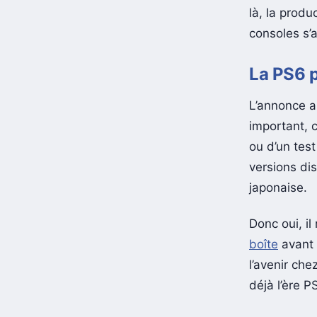
là, la prod
consoles s’
La PS6 p
L’annonce a 
important, c
ou d’un test
versions di
japonaise.
Donc oui, i
boîte
avant l
l’avenir che
déjà l’ère P