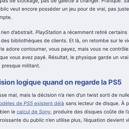
 pas de stockage, pas de galette à changer. Pratique. S
blic veut encore posséder un jeu pour de vrai, pas juste
ompte.
 rien d’abstrait.
PlayStation
a récemment retiré certains
des bibliothèques de clients. Et là, on retombe sur le v
trie adore contourner, vous payez, mais vous ne contrôl
 que vous avez payé. Résultat, le physique garde un vrai
 presque militant.
sion logique quand on regarde la PS5
sse mal, mais la décision n’a rien d’un twist sorti de null
modèles de
PS5
existent déjà
sans lecteur de disque. À pa
 bien le
calcul de
Sony
, produire des disques coûte de l’a
roissante du public n’en utilise plus, l’équation devient 