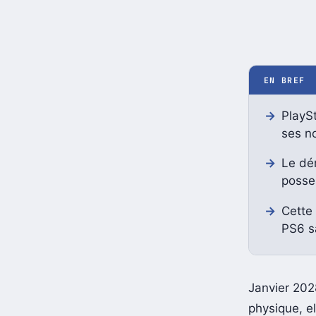
EN BREF
PlaySt
ses no
Le dém
posse
Cette 
PS6 s
Janvier 2028
physique, e