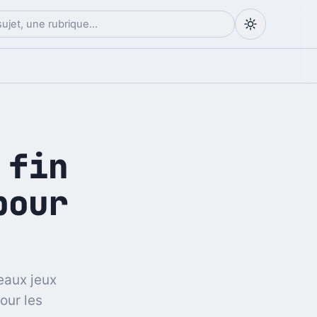
 fin
pour
eaux jeux
our les