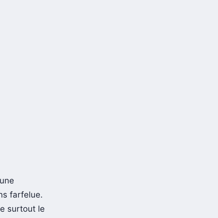
’une
s farfelue.