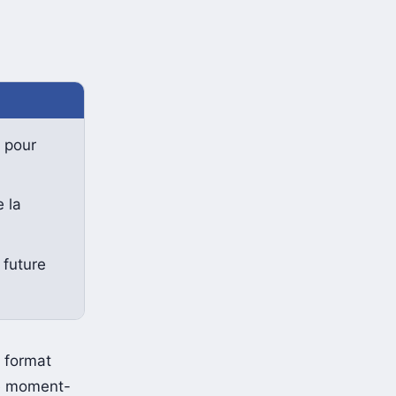
e pour
 la
 future
u format
ce moment-