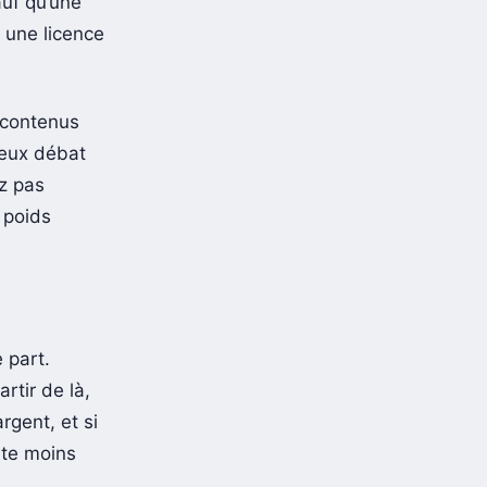
auf qu’une
 une licence
 contenus
ieux débat
ez pas
 poids
e part.
rtir de là,
rgent, et si
vite moins