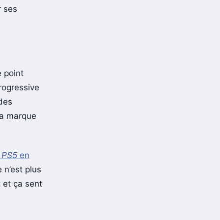
r ses
e point
progressive
 des
la marque
x
PS5
en
 n’est plus
t et ça sent