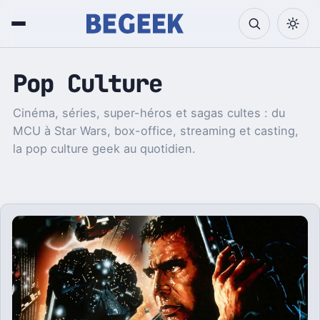
Pop Culture
Cinéma, séries, super-héros et sagas cultes : du
MCU à Star Wars, box-office, streaming et casting,
la pop culture geek au quotidien.