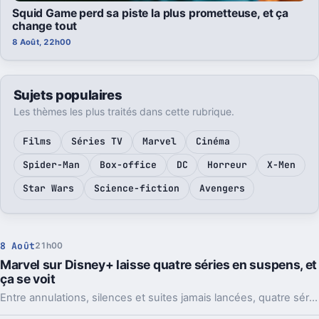
Squid Game perd sa piste la plus prometteuse, et ça
change tout
8 Août, 22h00
Sujets populaires
Les thèmes les plus traités dans cette rubrique.
Films
Séries TV
Marvel
Cinéma
Spider-Man
Box-office
DC
Horreur
X-Men
Star Wars
Science-fiction
Avengers
8 Août
21h00
Marvel sur Disney+ laisse quatre séries en suspens, et
ça se voit
Entre annulations, silences et suites jamais lancées, quatre séries Marvel sur Disney+ laissent des personnages et des intrigues en plan.