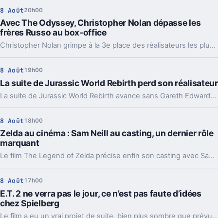
8 Août
20h00
Avec The Odyssey, Christopher Nolan dépasse les
frères Russo au box-office
Christopher Nolan grimpe à la 3e place des réalisateurs les plus rentables. Une percée portée par The Odyssey, mais peut-être provisoire.
8 Août
19h00
La suite de Jurassic World Rebirth perd son réalisateur
La suite de Jurassic World Rebirth avance sans Gareth Edwards. Un départ qui rappelle un vieux problème de la saga, même si le casting devrait rester.
8 Août
18h00
Zelda au cinéma : Sam Neill au casting, un dernier rôle
marquant
Le film The Legend of Zelda précise enfin son casting avec Sam Neill, Dichen Lachman et Yvonne Strahovski. Et ça change un peu la lecture du projet.
8 Août
17h00
E.T. 2 ne verra pas le jour, ce n’est pas faute d’idées
chez Spielberg
Le film a eu un vrai projet de suite, bien plus sombre que prévu. Mais Steven Spielberg comme les acteurs d’origine refusent toujours d’y toucher.