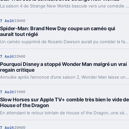
La saison 4 de Strange New Worlds bascule vers une comédie d’ivresse improbable. Un détour léger, mais pas si anodin pour Star Trek.
7 Août
23h00
Spider-Man: Brand New Day coupe un caméo qui
aurait tout réglé
Un caméo supprimé de Rosario Dawson aurait pu combler la faille la plus commentée de Spider-Man: Brand New Day. Et ça agace les fans.
7 Août
22h00
Pourquoi Disney a stoppé Wonder Man malgré un vrai
regain critique
Annulée après l’annonce d’une saison 2, Wonder Man laisse un drôle de vide. Deux pistes reviennent pour expliquer ce revirement chez Disney.
7 Août
21h00
Slow Horses sur Apple TV+ comble très bien le vide de
House of the Dragon
En attendant le retour lointain de House of the Dragon, une série d’espionnage d’Apple TV+ offre un relais inattendu, avec plusieurs visages bien connus de Westeros.
7 Août
20h00