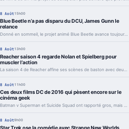
8 Août
15h00
Blue Beetle n’a pas disparu du DCU, James Gunn le
relance
Donné en sommeil, le projet animé Blue Beetle avance toujours. Une précision de James Gunn qui change aussi la lecture de son retour au cinéma.
8 Août
13h00
Reacher saison 4 regarde Nolan et Spielberg pour
muscler l’action
La saison 4 de Reacher affine ses scènes de baston avec deux modèles très différents, Batman et Indiana Jones. Et ça change pas mal de choses.
8 Août
11h00
Ces deux films DC de 2016 qui pèsent encore sur le
cinéma geek
Batman v Superman et Suicide Squad ont rapporté gros, mais cassé l’élan de DC. Dix ans après, leur ombre guide encore la relance du studio.
8 Août
9h00
Star Trek ose la comédie avec Strange New Worlds