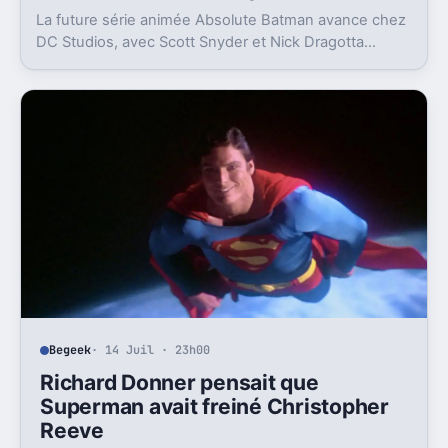
La future série animée Absolute Batman avance chez
DC Studios, avec Scott Snyder et Nick Dragotta
impliqués. Mais la sortie n’est clairement pas pour
demain.
Begeek
· 14 Juil · 23h00
Richard Donner pensait que
Superman avait freiné Christopher
Reeve