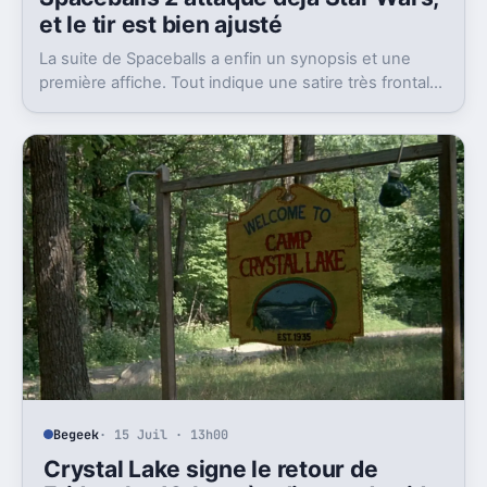
et le tir est bien ajusté
La suite de Spaceballs a enfin un synopsis et une
première affiche. Tout indique une satire très frontale
de Star Wars version Disney.
Begeek
· 15 Juil · 13h00
Crystal Lake signe le retour de