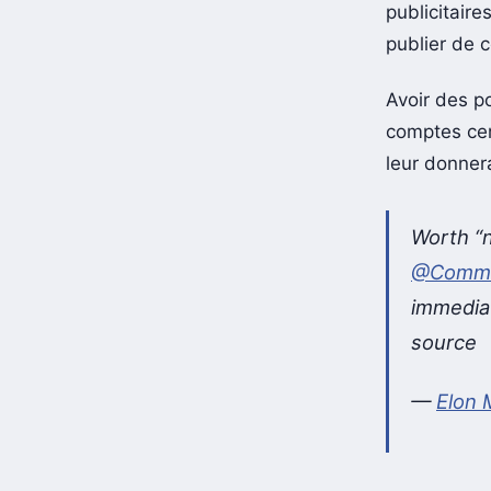
publicitaire
publier de 
Avoir des p
comptes cer
leur donner
Worth “n
@Commu
immediat
source
—
Elon 