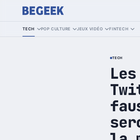
TECH
POP CULTURE
JEUX VIDÉO
FINTECH
TECH
Les
Twi
fau
ser
la 