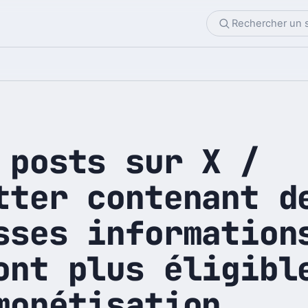
 posts sur X /
tter contenant d
sses information
ont plus éligibl
monétisation