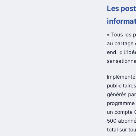
Les post
informat
« Tous les 
au partage 
end. « L’idé
sensationna
Implémenté 
publicitair
générés par 
programme n
un compte O
500 abonnés
total sur to