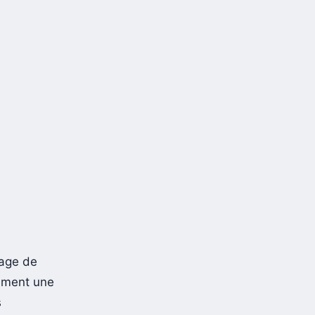
tage de
tement une
s