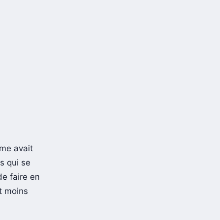
rme avait
s qui se
de faire en
it moins