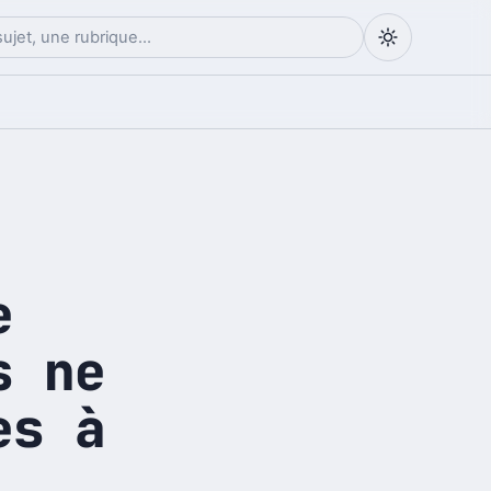
e
s ne
es à