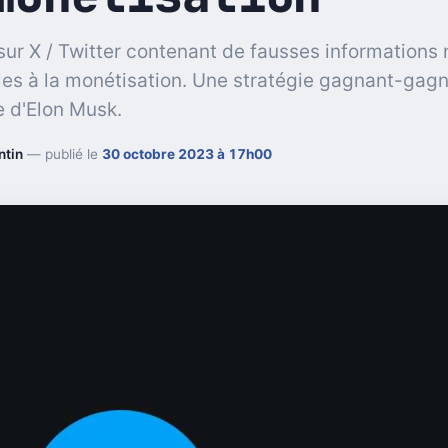
sur X / Twitter contenant de fausses informations 
bles à la monétisation. Une stratégie gagnant-gag
e d'Elon Musk.
ntin
— publié le
30 octobre 2023 à 17h00