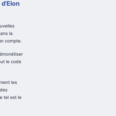
 d’Elon
uvelles
dans la
’un compte.
démonétiser
ut le code
ment les
 des
 tel est le