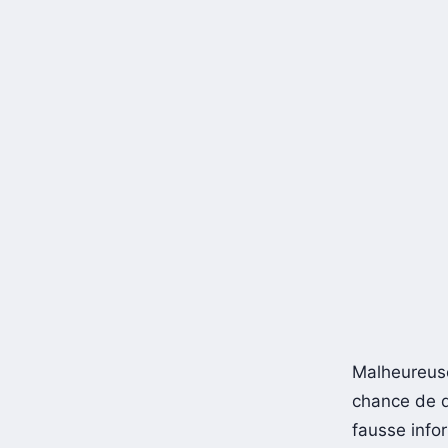
Malheureuse
chance de de
fausse info