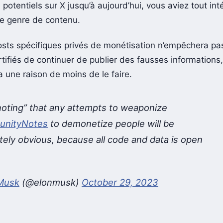
s potentiels sur X jusqu’à aujourd’hui, vous aviez tout int
ce genre de contenu.
osts spécifiques privés de monétisation n’empêchera pa
tifiés de continuer de publier des fausses informations,
a une raison de moins de le faire.
oting” that any attempts to weaponize
nityNotes
to demonetize people will be
ely obvious, because all code and data is open
Musk
(@elonmusk)
October 29, 2023