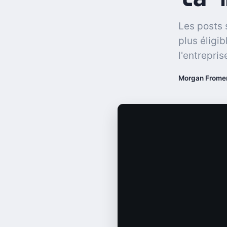
Les posts 
plus éligi
l'entrepris
Morgan Frome