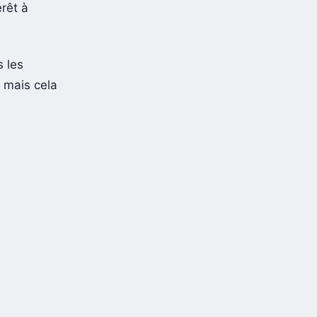
érêt à
s les
 mais cela