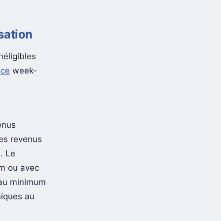
sation
éligibles
 ce
week-
enus
des revenus
. Le
um ou avec
r au minimum
niques au