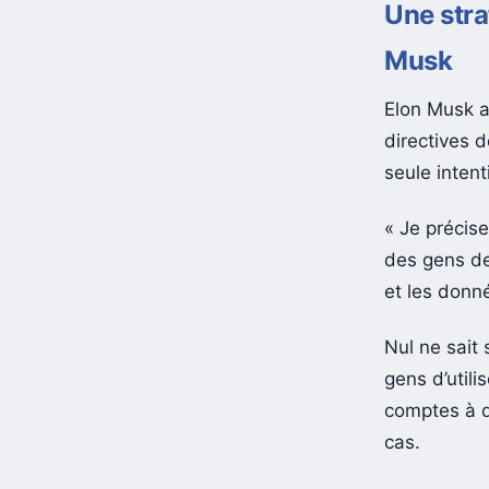
Une stra
Musk
Elon Musk a
directives d
seule intent
« Je précis
des gens de
et les donn
Nul ne sait
gens d’util
comptes à de
cas.