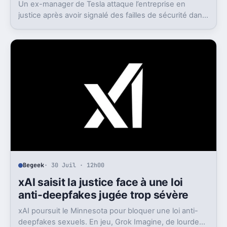
Un ex-manager de Tesla attaque l’entreprise en
justice après avoir signalé des failles de sécurité dans
les tests FSD. Le management est directement visé.
Begeek
· 30 Juil · 12h00
xAI saisit la justice face à une loi
anti-deepfakes jugée trop sévère
xAI poursuit le Minnesota pour bloquer une loi anti-
deepfakes sexuels. En jeu, Grok Imagine, de lourdes