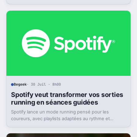
précise enfin comment marchent réservations et
listes d’attente.
Begeek
· 30 Juil · 8h00
Spotify veut transformer vos sorties
running en séances guidées
Spotify lance un mode running pensé pour les
coureurs, avec playlists adaptées au rythme et
repères audio. Pour l’instant, c’est très ciblé.