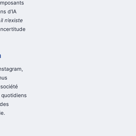
composants
ns d’IA
«
il n’existe
’incertitude
a
nstagram,
nus
 société
 quotidiens
 des
ie.