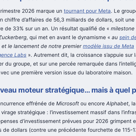
 trimestre 2026 marque un
tournant pour Meta
. Le group
n chiffre d’affaires de 56,3 milliards de dollars, soit un
re de 33% sur un an. Un résultat qualifié de «
milestone
Zuckerberg
, qui met en avant le dynamisme «
au
sein d
et le lancement de notre premier
modèle issu de Meta
igence Labs
». Autrement dit, la croissance s’appuie sur l
ier du groupe, et sur une percée remarquée dans l’intell
, avec une première version issue du laboratoire maison.
uveau moteur stratégique… mais à quel p
oncurrence effrénée de
Microsoft
ou encore
Alphabet
, l
virage stratégique : l’investissement massif dans l’infras
dépenses d’investissement prévues pour 2026 grimpent e
ds de dollars (contre une précédente fourchette de 115-