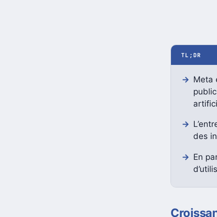
TL;DR
Meta e
public
artific
L’ent
des in
En par
d’util
Croissan