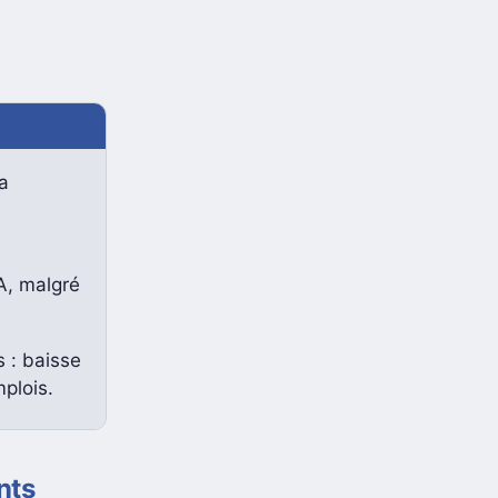
a
A, malgré
s : baisse
mplois.
nts