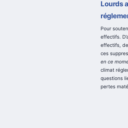
Lourds a
régleme
Pour souten
effectifs. D
effectifs, d
ces suppres
en ce momen
climat régl
questions li
pertes matér