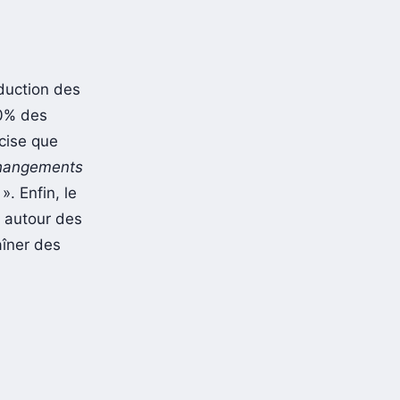
duction des
10% des
cise que
changements
t
». Enfin, le
 autour des
aîner des