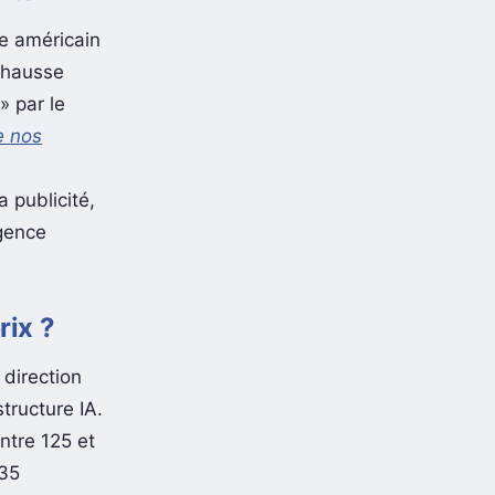
e américain
e hausse
» par le
e nos
a publicité,
igence
rix ?
a direction
tructure IA.
ntre 125 et
135