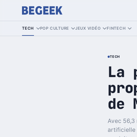
TECH
POP CULTURE
JEUX VIDÉO
FINTECH
TECH
La 
pro
de 
Avec 56,3 
artificiell