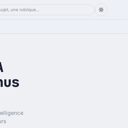
A
nus
telligence
urs