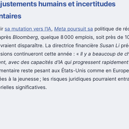
justements humains et incertitudes
ntaires
ir
sa mutation vers l’IA
,
Meta
poursuit sa
politique de ré
’après
Bloomberg
, quelque 8 000 emplois, soit près de 
evraient disparaître. La directrice financière
Susan Li
pré
sions continueront cette année : «
Il y a beaucoup de 
t, avec des capacités d’IA qui progressent rapidemen
ementaire reste pesant aux États-Unis comme en Europe
ées à la jeunesse ; les risques juridiques pourraient entr
ielles significatives.