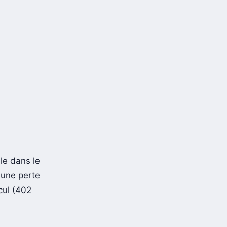
lle dans le
 une perte
ecul (402