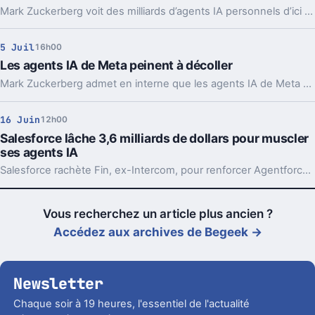
Mark Zuckerberg voit des milliards d’agents IA personnels d’ici cinq ans. Le pari de Meta intrigue, surtout vu l’addition.
5 Juil
16h00
Les agents IA de Meta peinent à décoller
Mark Zuckerberg admet en interne que les agents IA de Meta avancent moins vite que prévu. Un aveu lourd, après des coupes massives et un pari colossal.
16 Juin
12h00
Salesforce lâche 3,6 milliards de dollars pour muscler
ses agents IA
Salesforce rachète Fin, ex-Intercom, pour renforcer Agentforce. Un gros move dans la bataille des agents IA pour le service client.
Vous recherchez un article plus ancien ?
Accédez aux archives de Begeek →
Newsletter
Chaque soir à 19 heures, l'essentiel de l'actualité