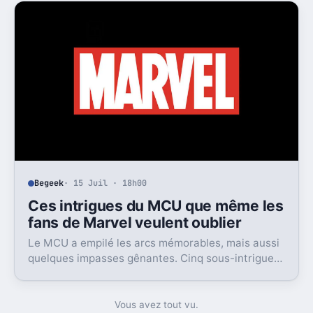
Begeek
· 15 Juil · 18h00
Ces intrigues du MCU que même les
fans de Marvel veulent oublier
Le MCU a empilé les arcs mémorables, mais aussi
quelques impasses gênantes. Cinq sous-intrigues
cristallisent encore ce sentiment de gâchis.