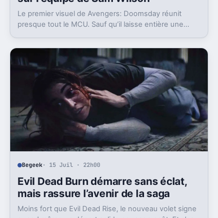
Le premier visuel de Avengers: Doomsday réunit
presque tout le MCU. Sauf qu’il laisse entière une
question gênante: où est passée l’équipe de Sam
Wilson ?
Begeek
· 15 Juil · 22h00
Evil Dead Burn démarre sans éclat,
mais rassure l’avenir de la saga
Moins fort que Evil Dead Rise, le nouveau volet signe