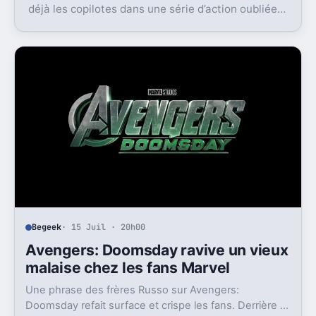
déjà les copilotes dans une série d’action oubliée.
Son échec raconte aussi la télé des années 1980.
Begeek
· 15 Juil · 20h00
Avengers: Doomsday ravive un vieux
malaise chez les fans Marvel
Une phrase des frères Russo sur Avengers:
Doomsday refait surface et crispe les fans. Derrière la