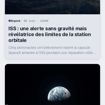
Begeek
· 08 Juin · 12h00
ISS : une alerte sans gravité mais
révélatrice des limites de la station
orbitale
Cinq astronautes ont brièvement rejoint la capsule
SpaceX amarrée à l’ISS pendant une réparation côté
russe. L’épisode relance la question d’une station
vieillissante.