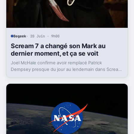
Begeek
· 20 Juin · 9h00
Scream 7 a changé son Mark au
dernier moment, et ça se voit
Joel McHale confirme avoir remplacé Patrick
Dempsey presque du jour au lendemain dans Scream
7. Un détail de tournage éclaire ce faux raccord
gênant.