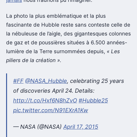
jamais
nous n’aurions pu l’imaginer.
La photo la plus emblématique et la plus
fascinante de Hubble reste sans conteste celle de
la nébuleuse de l’aigle, des gigantesques colonnes
de gaz et de poussières situées à 6.500 années-
lumière de la Terre surnommées depuis,
« Les
piliers de la création ».
#FF
@NASA_Hubble
, celebrating 25 years
of discoveries April 24. Details:
http://t.co/Hxf6N8hZvO
#Hubble25
pic.twitter.com/N91EXrA1Kw
— NASA (@NASA)
April 17, 2015