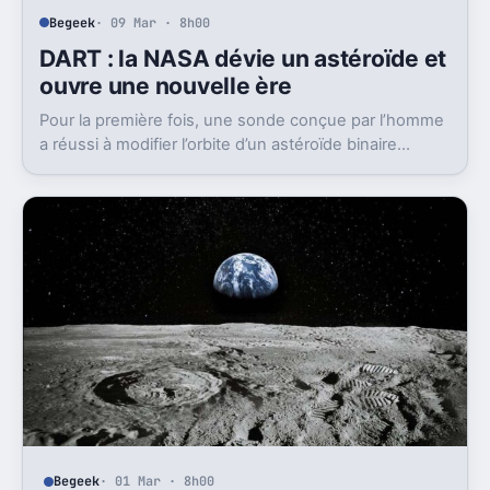
Begeek
· 09 Mar · 8h00
DART : la NASA dévie un astéroïde et
ouvre une nouvelle ère
Pour la première fois, une sonde conçue par l’homme
a réussi à modifier l’orbite d’un astéroïde binaire
autour du Soleil. Cette prouesse technique, réalisée
par la mission DART de la NASA, marque une étape
majeure en matière de défense planétaire.
Begeek
· 01 Mar · 8h00