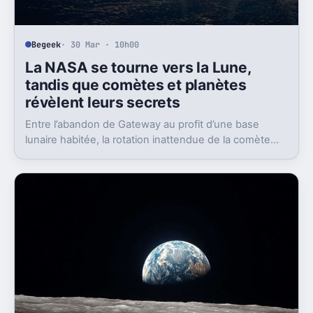
Begeek
· 30 Mar · 10h00
La NASA se tourne vers la Lune,
tandis que comètes et planètes
révèlent leurs secrets
Entre l’abandon de Gateway au profit d’une base
lunaire habitée, la rotation inattendue de la comète
41P et les images inédites de Saturne par Hubble et
Webb, l’actualité spatiale offre un panorama fascinant
des découvertes et ambitions humaines dans le
système solaire.