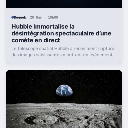
Begeek
· 20 Mar · 10h00
Hubble immortalise la
désintégration spectaculaire d’une
comète en direct
Le télescope spatial Hubble a récemment capturé
des images saisissantes montrant un événement
astronomique rare : la désintégration progressive
d’une comète, révélant en détail le processus
complexe de fragmentation de ce corps céleste
fragile.