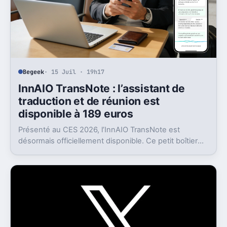
Begeek
· 15 Juil · 19h17
InnAIO TransNote : l’assistant de
traduction et de réunion est
disponible à 189 euros
Présenté au CES 2026, l’InnAIO TransNote est
désormais officiellement disponible. Ce petit boîtier
de 40 grammes combine traduction en temps réel,
enregistrement autonome, transcription et génération
de comptes rendus par intelligence artificielle.