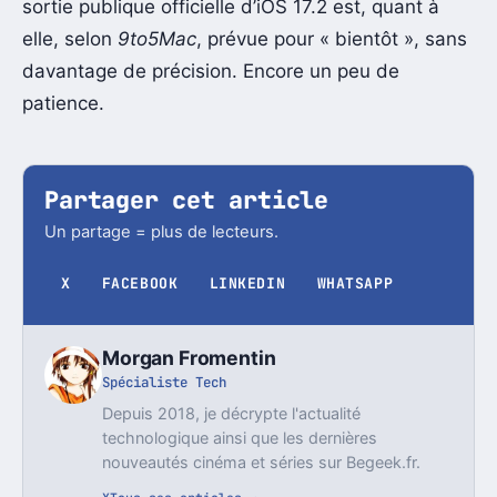
sortie publique officielle d’iOS 17.2 est, quant à
elle, selon
9to5Mac
, prévue pour « bientôt », sans
davantage de précision. Encore un peu de
patience.
Partager cet article
Un partage = plus de lecteurs.
X
FACEBOOK
LINKEDIN
WHATSAPP
Morgan Fromentin
Spécialiste Tech
Depuis 2018, je décrypte l'actualité
technologique ainsi que les dernières
nouveautés cinéma et séries sur Begeek.fr.