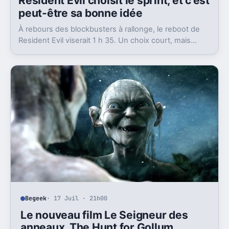
Resident Evil choisit le sprint, et c’est
peut-être sa bonne idée
À rebours des blockbusters à rallonge, le reboot de
Resident Evil viserait 1 h 35. Un choix court, mais
cohérent avec la promesse de Zach Cregger.
Begeek
· 17 Juil · 21h00
Le nouveau film Le Seigneur des