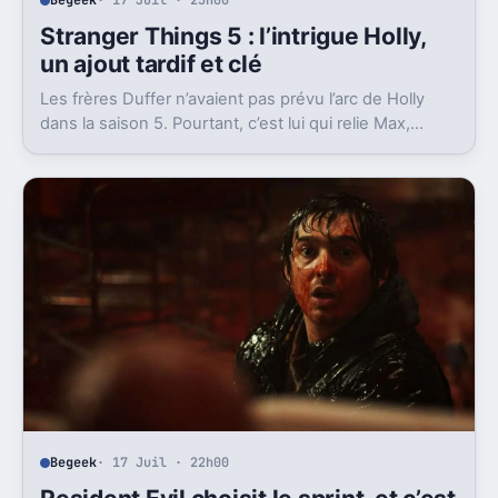
Begeek
· 17 Juil · 23h00
Stranger Things 5 : l’intrigue Holly,
un ajout tardif et clé
Les frères Duffer n’avaient pas prévu l’arc de Holly
dans la saison 5. Pourtant, c’est lui qui relie Max,
Vecna et la dernière scène.
Begeek
· 17 Juil · 22h00