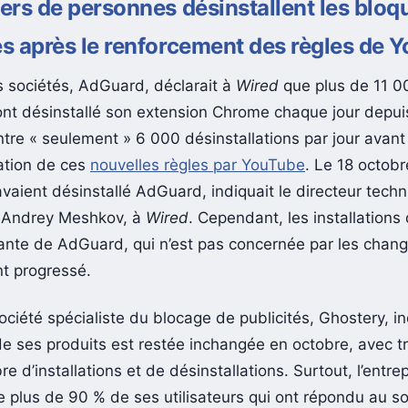
iers de personnes désinstallent les bloq
és après le renforcement des règles de 
s sociétés, AdGuard, déclarait à
Wired
que plus de 11 0
nt désinstallé son extension Chrome chaque jour depuis
ntre « seulement » 6 000 désinstallations par jour avant
ation de ces
nouvelles règles par YouTube
. Le 18 octob
vaient désinstallé AdGuard, indiquait le directeur tech
e, Andrey Meshkov, à
Wired
. Cependant, les installations 
ante de AdGuard, qui n’est pas concernée par les cha
t progressé.
ciété spécialiste du blocage de publicités, Ghostery, in
n de ses produits est restée inchangée en octobre, avec tr
re d’installations et de désinstallations. Surtout, l’entre
e plus de 90 % de ses utilisateurs qui ont répondu au s