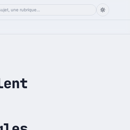
lent
gles