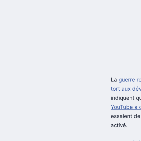
La
guerre r
tort aux dé
indiquent qu
YouTube a
essaient d
activé.