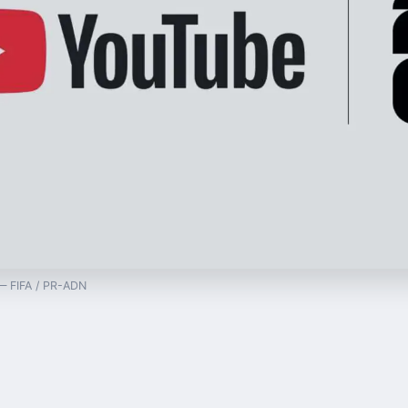
 — FIFA / PR-ADN