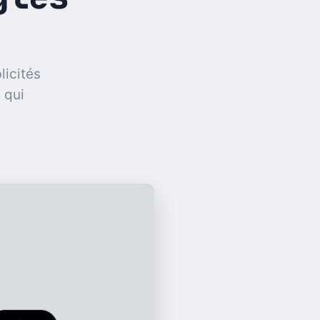
licités
 qui