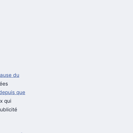
cause du
sées
 depuis que
x qui
ublicité