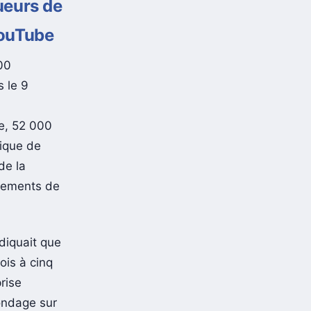
ueurs de
YouTube
00
 le 9
re, 52 000
nique de
de la
ngements de
diquait que
ois à cinq
prise
ondage sur