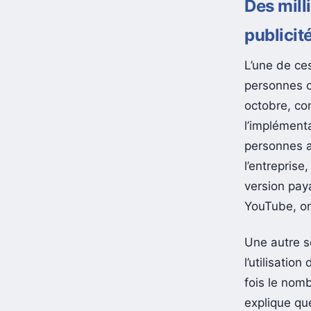
Des mill
publicit
L’une de ce
personnes o
octobre, co
l’implément
personnes a
l’entrepris
version pay
YouTube, on
Une autre so
l’utilisatio
fois le nomb
explique qu