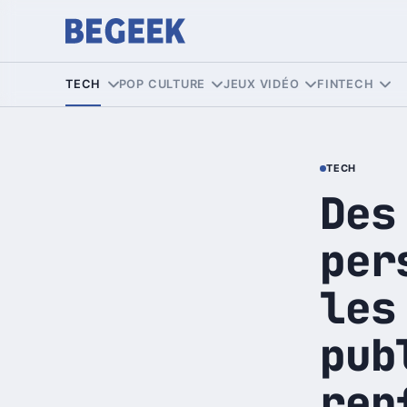
TECH
POP CULTURE
JEUX VIDÉO
FINTECH
TECH
Des
per
les
pub
ren