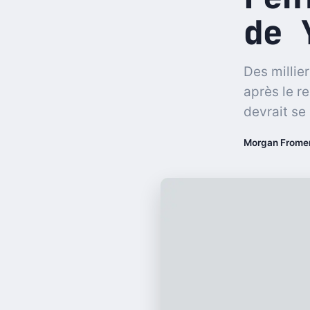
de 
Des millie
après le r
devrait se
Morgan Frome