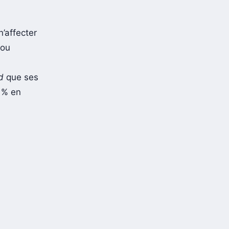
’affecter
 ou
d
que ses
0 % en