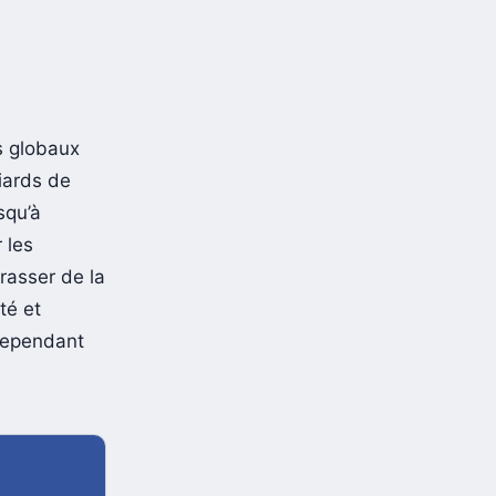
s globaux
iards de
squ’à
 les
rasser de la
té et
 cependant