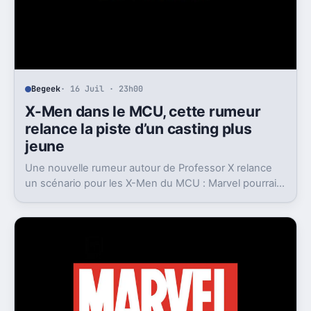
Begeek
· 16 Juil · 23h00
X-Men dans le MCU, cette rumeur
relance la piste d’un casting plus
jeune
Une nouvelle rumeur autour de Professor X relance
un scénario pour les X-Men du MCU : Marvel pourrait
miser sur une équipe bien plus jeune que prévu.