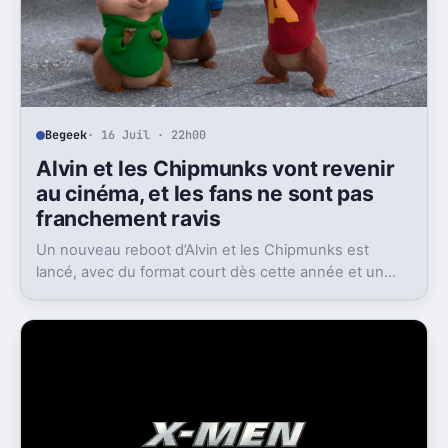
Begeek
· 16 Juil · 22h00
Alvin et les Chipmunks vont revenir
au cinéma, et les fans ne sont pas
franchement ravis
Un nouveau reboot d’Alvin et les Chipmunks est
lancé, avec du format court dès cette année et un
film en 2028. Le problème, c’est la réaction très froide
du public.