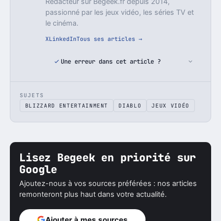
Rédacteur sur Begeek.fr depuis 2014,
passionné par les jeux vidéo, les séries TV et
le cinéma.
X
LinkedIn
Tous ses articles →
Une erreur dans cet article ?
SUJETS
BLIZZARD ENTERTAINMENT
DIABLO
JEUX VIDÉO
Lisez Begeek en priorité sur
Google
Ajoutez-nous à vos sources préférées : nos articles
remonteront plus haut dans votre actualité.
Ajouter à mes sources