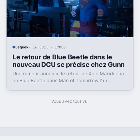
Begeek
· 16 Juil · 17h00
Le retour de Blue Beetle dans le
nouveau DCU se précise chez Gunn
Une rumeur annonce le retour de Xolo Maridueña
en Blue Beetle dans Man of Tomorrow l’an
prochain. Un signal très concret pour le plan de
James Gunn.
Vous avez tout vu.