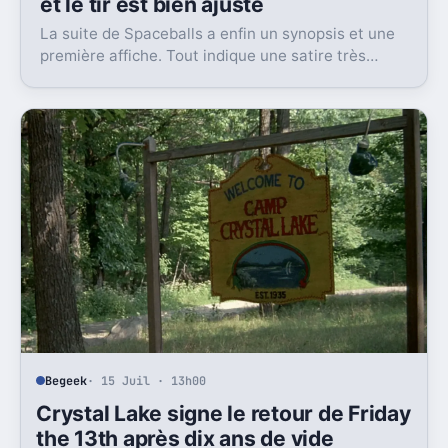
et le tir est bien ajusté
La suite de Spaceballs a enfin un synopsis et une
première affiche. Tout indique une satire très
frontale de Star Wars version Disney.
Begeek
· 15 Juil · 13h00
Crystal Lake signe le retour de Friday
the 13th après dix ans de vide