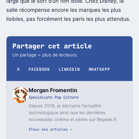
large que le sort d’un film isolé. Chez
Disney
, la
salle récompense encore les marques les plus
lisibles, pas forcément les paris les plus attendus.
Partager cet article
Un partage = plus de lecteurs.
X
FACEBOOK
LINKEDIN
WHATSAPP
Morgan Fromentin
Spécialiste Pop Culture
Depuis 2018, je décrypte l'actualité
technologique ainsi que les dernières
nouveautés cinéma et séries sur Begeek.fr.
X
Tous ses articles →