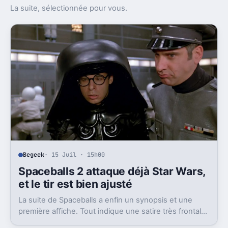
La suite, sélectionnée pour vous.
Begeek
· 15 Juil · 15h00
Spaceballs 2 attaque déjà Star Wars,
et le tir est bien ajusté
La suite de Spaceballs a enfin un synopsis et une
première affiche. Tout indique une satire très frontale
de Star Wars version Disney.