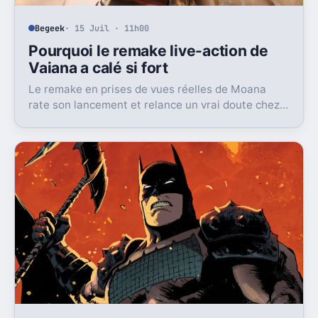
Begeek
· 15 Juil · 11h00
Pourquoi le remake live-action de
Vaiana a calé si fort
Le remake en prises de vues réelles de Moana
rate son lancement et relance un vrai doute chez
Disney sur une formule longtemps rentable.