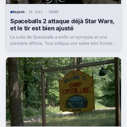
Begeek
· 15 Juil · 15h00
Spaceballs 2 attaque déjà Star Wars,
et le tir est bien ajusté
La suite de Spaceballs a enfin un synopsis et une
première affiche. Tout indique une satire très frontale
de Star Wars version Disney.