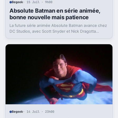
Begeek
· 15 Juil · 9h00
Absolute Batman en série animée,
bonne nouvelle mais patience
La future série animée Absolute Batman avance chez
DC Studios, avec Scott Snyder et Nick Dragotta
impliqués. Mais la sortie n’est clairement pas pour
demain.
Begeek
· 14 Juil · 23h00