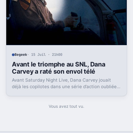
Begeek
· 15 Juil · 21h00
Avant le triomphe au SNL, Dana
Carvey a raté son envol télé
Avant Saturday Night Live, Dana Carvey jouait
déjà les copilotes dans une série d’action oubliée.
Son échec raconte aussi la télé des années 1980.
Vous avez tout vu.