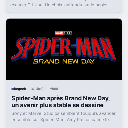
relancer G.I. Joe. Un choix inattendu sur le papier,
mais loin d’être absurde.
Begeek
· 16 Juil · 9h00
Spider-Man après Brand New Day,
un avenir plus stable se dessine
Sony et Marvel Studios semblent toujours avancer
ensemble sur Spider-Man. Amy Pascal calme le
jeu, mais laisse entrevoir une suite.