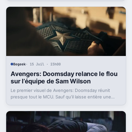
Begeek
· 15 Juil · 23h00
Avengers: Doomsday relance le flou
sur l’équipe de Sam Wilson
Le premier visuel de Avengers: Doomsday réunit
presque tout le MCU. Sauf qu’il laisse entière une
question gênante: où est passée l’équipe de Sam
Wilson ?