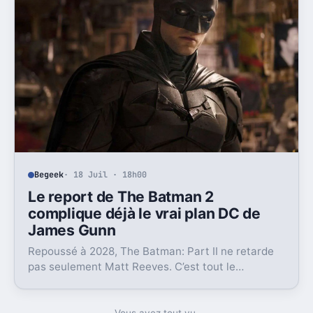
Begeek
· 18 Juil · 18h00
Le report de The Batman 2
complique déjà le vrai plan DC de
James Gunn
Repoussé à 2028, The Batman: Part II ne retarde
pas seulement Matt Reeves. C’est tout le
calendrier du Batman du DCU qui se retrouve
coincé.