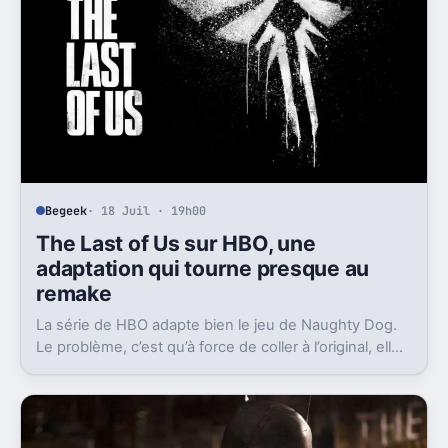
Begeek
· 18 Juil · 19h00
The Last of Us sur HBO, une
adaptation qui tourne presque au
remake
La série de HBO adapte bien le jeu de Naughty Dog.
Le problème, c’est qu’à force de coller à l’original, elle
finit parfois par sembler redondante.