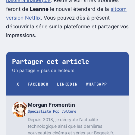
passera inaperçue
. Reste à voir si les abonnés
feront de
Leanne
le nouvel étendard de la
sitcom
version Netflix
. Vous pouvez dès à présent
découvrir la série sur la plateforme et partager vos
impressions.
Partager cet article
Un partage = plus de lecteurs.
X
FACEBOOK
LINKEDIN
WHATSAPP
Morgan Fromentin
Spécialiste Pop Culture
Depuis 2018, je décrypte l'actualité
technologique ainsi que les dernières
nouveautés cinéma et séries sur Begeek.fr.