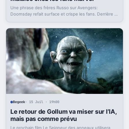
Une phrase des frères Russo sur Avengers:
Doomsday refait surface et crispe les fans. Derrière la
polémique, c’est la stratégie de Marvel qui est visée.
Begeek
· 15 Juil · 19h00
Le retour de Gollum va miser sur l’IA,
mais pas comme prévu
Le prochain film Le Seigneur des anneaux utilisera