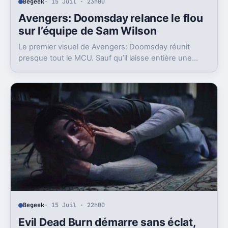
Begeek
· 15 Juil · 23h00
Avengers: Doomsday relance le flou
sur l’équipe de Sam Wilson
Le premier visuel de Avengers: Doomsday réunit
presque tout le MCU. Sauf qu’il laisse entière une
question gênante: où est passée l’équipe de Sam
Wilson ?
Begeek
· 15 Juil · 22h00
Evil Dead Burn démarre sans éclat,