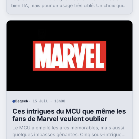
bien l’IA, mais pour un usage très ciblé. Un choix qui
dit beaucoup de son ambition visuelle.
Begeek
· 15 Juil · 18h00
Ces intrigues du MCU que même les
fans de Marvel veulent oublier
Le MCU a empilé les arcs mémorables, mais aussi
quelques impasses gênantes. Cinq sous-intrigues