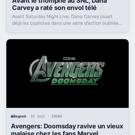
Avant le triomphe au SNL, Dana
Carvey a raté son envol télé
Avant Saturday Night Live, Dana Carvey jouait
déjà les copilotes dans une série d’action oubliée.
Son échec raconte aussi la télé des années 1980.
Begeek
· 15 Juil · 20h00
Avengers: Doomsday ravive un vieux
malaise chez les fans Marvel