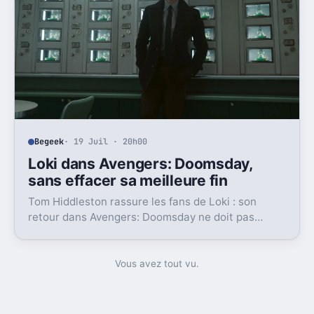
Begeek
· 19 Juil · 20h00
Loki dans Avengers: Doomsday,
sans effacer sa meilleure fin
Tom Hiddleston rassure les fans de Loki : son
retour dans Avengers: Doomsday ne doit pas
annuler la fin de la série. Et c’est loin d’être un
détail.
Vous avez tout vu.