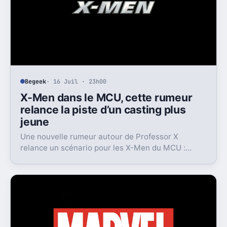
Begeek
· 16 Juil · 23h00
X-Men dans le MCU, cette rumeur
relance la piste d’un casting plus
jeune
Une nouvelle rumeur autour de Professor X
relance un scénario pour les X-Men du MCU :
Marvel pourrait miser sur une équipe bien plus
jeune que prévu.