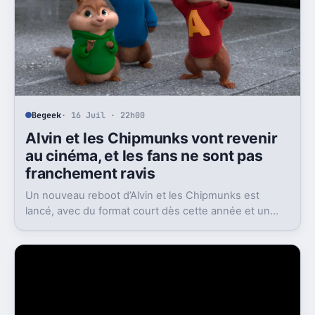
Begeek
· 16 Juil · 22h00
Alvin et les Chipmunks vont revenir
au cinéma, et les fans ne sont pas
franchement ravis
Un nouveau reboot d’Alvin et les Chipmunks est
lancé, avec du format court dès cette année et un
film en 2028. Le problème, c’est la réaction très froide
du public.