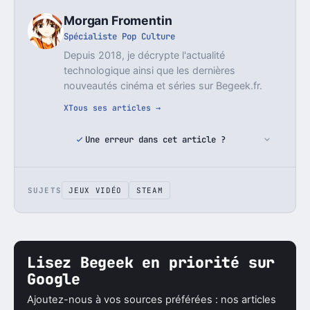
Morgan Fromentin
Spécialiste Pop Culture
Depuis 2018, je décrypte l'actualité
technologique ainsi que les dernières
nouveautés cinéma et séries sur Begeek.fr.
X
Tous ses articles →
Une erreur dans cet article ?
SUJETS
JEUX VIDÉO
STEAM
Lisez Begeek en priorité sur
Google
Ajoutez-nous à vos sources préférées : nos articles