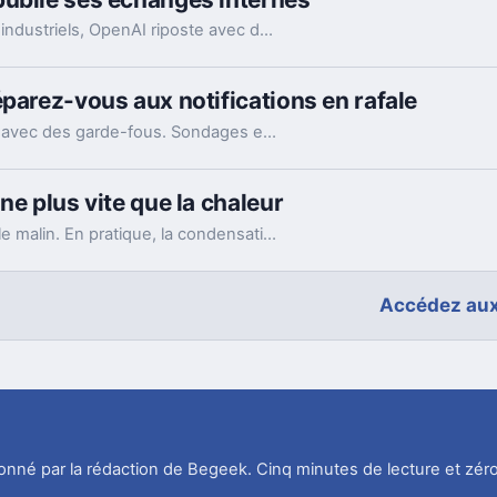
Accusé par Apple d’avoir récupéré des secrets industriels, OpenAI riposte avec des mails et des logs de chat. L’enjeu va bien au-delà du simple procès.
éparez-vous aux notifications en rafale
WhatsApp lance le ping @all dans les groupes, avec des garde-fous. Sondages et création de sous-groupes gagnent aussi en souplesse.
ne plus vite que la chaleur
Mettre un téléphone qui chauffe au frigo semble malin. En pratique, la condensation et le choc thermique peuvent l’abîmer bien plus vite.
Accédez aux
tionné par la rédaction de Begeek. Cinq minutes de lecture et zéro