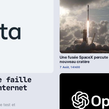
Une fusée SpaceX percute l
nouveau cratère
7 Août, 14h00
e faille
nternet
e test et