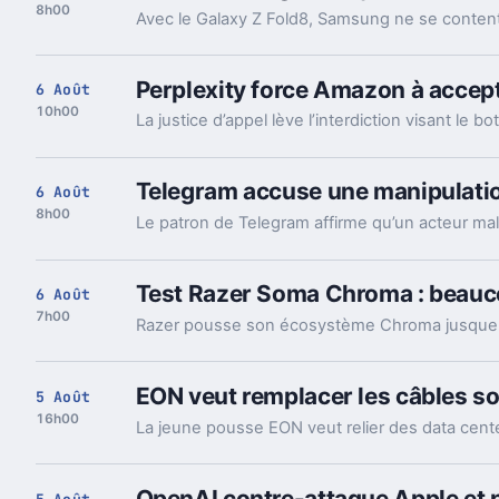
8h00
Perplexity force Amazon à accept
6 Août
10h00
Telegram accuse une manipulation
6 Août
8h00
Test Razer Soma Chroma : beauco
6 Août
7h00
EON veut remplacer les câbles so
5 Août
16h00
OpenAI contre-attaque Apple et 