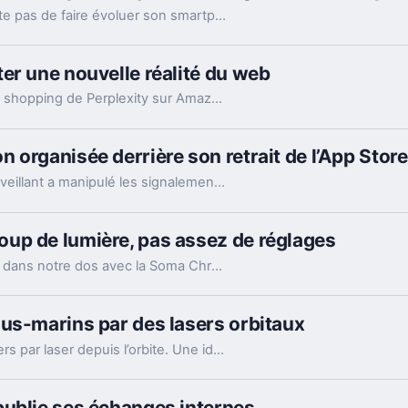
Avec le Galaxy Z Fold8, Samsung ne se contente pas de faire évoluer son smartphone pliable : il change complètement sa philosophie avec un appareil plus court, plus large et étonnamment compact. Un choix qui fonctionne particulièrement bien au quotidien, même si les concessions faites sur la photo et l’autonomie sont difficiles à ignorer sur un smartphone vendu à partir de 1 999 euros.
er une nouvelle réalité du web
La justice d’appel lève l’interdiction visant le bot shopping de Perplexity sur Amazon. Une victoire nette, mais loin d’être la fin du match.
 organisée derrière son retrait de l’App Store
Le patron de Telegram affirme qu’un acteur malveillant a manipulé les signalements pour faire retirer l’app par Apple. Un précédent qui inquiète vraiment.
up de lumière, pas assez de réglages
Razer pousse son écosystème Chroma jusque dans notre dos avec la Soma Chroma, une chaise gaming bardée de RGB et proposée à 529,99 euros. Spectaculaire dans un setup, confortable au quotidien, elle nous laisse pourtant un sentiment mitigé face à une ergonomie étonnamment peu personnalisable à ce niveau de prix.
us-marins par des lasers orbitaux
La jeune pousse EON veut relier des data centers par laser depuis l’orbite. Une idée très ambitieuse, portée par l’explosion des besoins en IA.
publie ses échanges internes