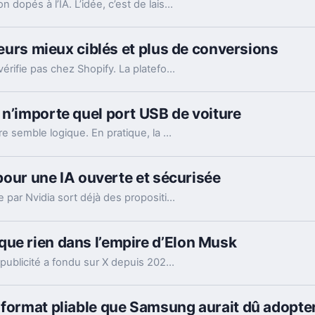
Reddit déploie de nouveaux outils de modération dopés à l’IA. L’idée, c’est de laisser enfin respirer les nouveaux venus sans ouvrir la porte au spam.
eteurs mieux ciblés et plus de conversions
Le marchandage annoncé autour de l’IA ne se vérifie pas chez Shopify. La plateforme dit voir tripler le trafic et les commandes venus des assistants.
 n’importe quel port USB de voiture
Brancher son laptop sur le port USB de la voiture semble logique. En pratique, la puissance manque souvent, sauf rares exceptions bien identifiées.
 pour une IA ouverte et sécurisée
Une semaine après sa création, l’alliance menée par Nvidia sort déjà des propositions concrètes pour sécuriser l’IA ouverte. Et ce timing compte.
ue rien dans l’empire d’Elon Musk
Les nouveaux chiffres montrent à quel point la publicité a fondu sur X depuis 2022. Et même en légère hausse sur un trimestre, elle pèse peu dans l’ensemble.
 format pliable que Samsung aurait dû adopter