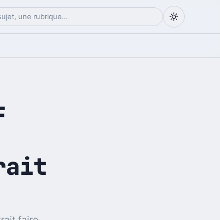
F
rait
ait faire