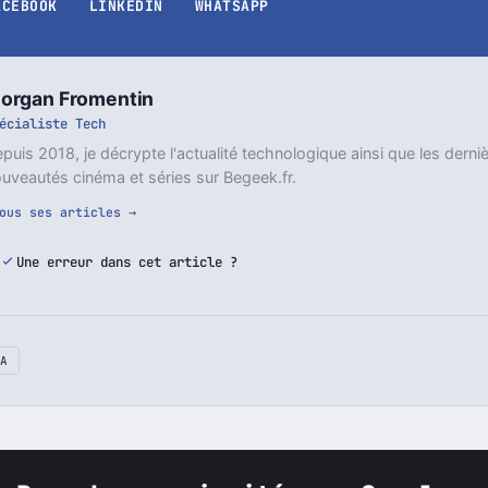
ACEBOOK
LINKEDIN
WHATSAPP
organ Fromentin
écialiste Tech
puis 2018, je décrypte l'actualité technologique ainsi que les derni
uveautés cinéma et séries sur Begeek.fr.
ous ses articles →
Une erreur dans cet article ?
A