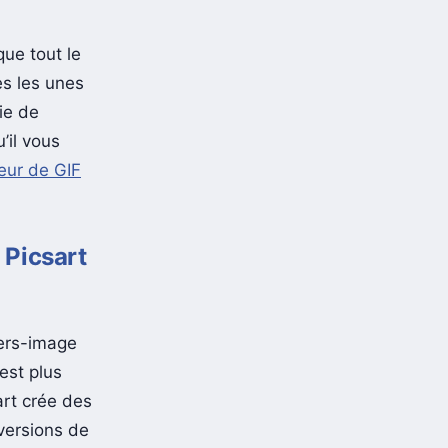
que tout le
s les unes
ie de
’il vous
eur de GIF
 Picsart
vers-image
est plus
art crée des
versions de