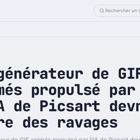
générateur de GI
més propulsé par
A de Picsart dev
re des ravages
eur de GIF animés propulsé par l'IA de Picsart devr