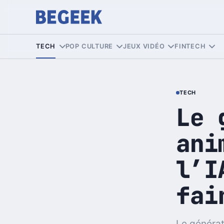
TECH
POP CULTURE
JEUX VIDÉO
FINTECH
TECH
Le 
ani
l’I
fai
Le générat