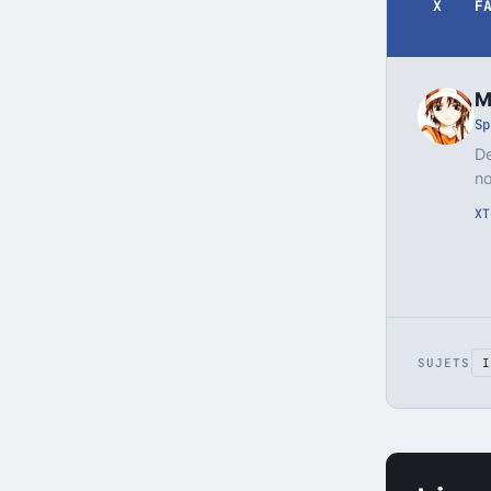
X
F
M
Sp
De
no
X
T
SUJETS
I