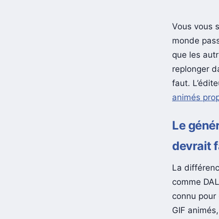
Vous vous s
monde passa
que les autr
replonger d
faut. L’édit
animés propu
Le génér
devrait 
La différen
comme DALL-
connu pour 
GIF animés,