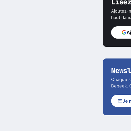
Lise
Ajoutez-n
haut dans 
A
News
Chaque soi
Begeek. C
Je 