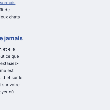
sormais
,
fit de
deux chats
e jamais
, et elle
out ce que
 extasiez-
rme est
id et sur le
 sur votre
oyer où