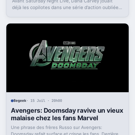
Avant Saturday Night Live, Dana Carvey jouait
déjà les copilotes dans une série d’action oubliée.
Son échec raconte aussi la télé des années 1980.
Begeek
· 15 Juil · 20h00
Avengers: Doomsday ravive un vieux
malaise chez les fans Marvel
Une phrase des frères Russo sur Avengers:
Doomsday refait surface et crispe les fans. Derrière la