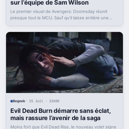
sur l’équipe de Sam Wilson
Le premier visuel de Avengers: Doomsday réunit
presque tout le MCU. Sauf qu’il laisse entière une
question gênante: où est passée l’équipe de Sam
Wilson ?
Begeek
· 15 Juil · 22h00
Evil Dead Burn démarre sans éclat,
mais rassure l’avenir de la saga
Moins fort que Evil Dead Rise, le nouveau volet signe