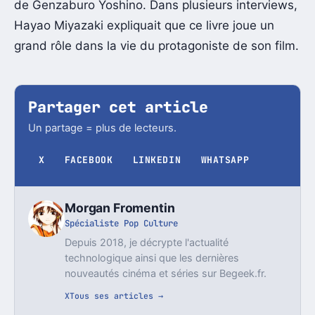
de Genzaburo Yoshino. Dans plusieurs interviews,
Hayao Miyazaki expliquait que ce livre joue un
grand rôle dans la vie du protagoniste de son film.
Partager cet article
Un partage = plus de lecteurs.
X
FACEBOOK
LINKEDIN
WHATSAPP
Morgan Fromentin
Spécialiste Pop Culture
Depuis 2018, je décrypte l'actualité
technologique ainsi que les dernières
nouveautés cinéma et séries sur Begeek.fr.
X
Tous ses articles →