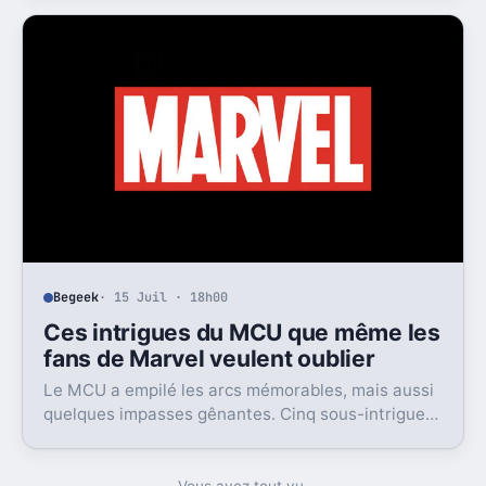
Begeek
· 15 Juil · 18h00
Ces intrigues du MCU que même les
fans de Marvel veulent oublier
Le MCU a empilé les arcs mémorables, mais aussi
quelques impasses gênantes. Cinq sous-intrigues
cristallisent encore ce sentiment de gâchis.