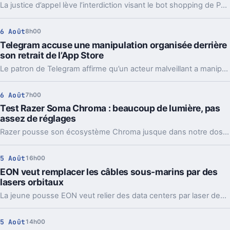
La justice d’appel lève l’interdiction visant le bot shopping de Perplexity sur Amazon. Une victoire nette, mais loin d’être la fin du match.
6 Août
8h00
Telegram accuse une manipulation organisée derrière
son retrait de l’App Store
Le patron de Telegram affirme qu’un acteur malveillant a manipulé les signalements pour faire retirer l’app par Apple. Un précédent qui inquiète vraiment.
6 Août
7h00
Test Razer Soma Chroma : beaucoup de lumière, pas
assez de réglages
Razer pousse son écosystème Chroma jusque dans notre dos avec la Soma Chroma, une chaise gaming bardée de RGB et proposée à 529,99 euros. Spectaculaire dans un setup, confortable au quotidien, elle nous laisse pourtant un sentiment mitigé face à une ergonomie étonnamment peu personnalisable à ce niveau de prix.
5 Août
16h00
EON veut remplacer les câbles sous-marins par des
lasers orbitaux
La jeune pousse EON veut relier des data centers par laser depuis l’orbite. Une idée très ambitieuse, portée par l’explosion des besoins en IA.
5 Août
14h00