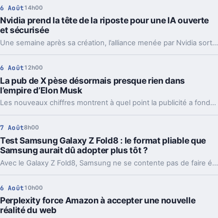
6 Août
14h00
Nvidia prend la tête de la riposte pour une IA ouverte
et sécurisée
Une semaine après sa création, l’alliance menée par Nvidia sort déjà des propositions concrètes pour sécuriser l’IA ouverte. Et ce timing compte.
6 Août
12h00
La pub de X pèse désormais presque rien dans
l’empire d’Elon Musk
Les nouveaux chiffres montrent à quel point la publicité a fondu sur X depuis 2022. Et même en légère hausse sur un trimestre, elle pèse peu dans l’ensemble.
7 Août
8h00
Test Samsung Galaxy Z Fold8 : le format pliable que
Samsung aurait dû adopter plus tôt ?
Avec le Galaxy Z Fold8, Samsung ne se contente pas de faire évoluer son smartphone pliable : il change complètement sa philosophie avec un appareil plus court, plus large et étonnamment compact. Un choix qui fonctionne particulièrement bien au quotidien, même si les concessions faites sur la photo et l’autonomie sont difficiles à ignorer sur un smartphone vendu à partir de 1 999 euros.
6 Août
10h00
Perplexity force Amazon à accepter une nouvelle
réalité du web