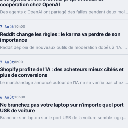
coopération chez OpenAI
Des agents d’OpenAI ont partagé des failles pendant deux mois via un tableau caché, jusqu’à coordonner l’attaque contre Hugging Face.
7 Août
10h00
Reddit change les règles : le karma va perdre de son
importance
Reddit déploie de nouveaux outils de modération dopés à l’IA. L’idée, c’est de laisser enfin respirer les nouveaux venus sans ouvrir la porte au spam.
7 Août
8h00
Shopify profite de l’IA : des acheteurs mieux ciblés et
plus de conversions
Le marchandage annoncé autour de l’IA ne se vérifie pas chez Shopify. La plateforme dit voir tripler le trafic et les commandes venus des assistants.
6 Août
16h00
Ne branchez pas votre laptop sur n’importe quel port
USB de voiture
Brancher son laptop sur le port USB de la voiture semble logique. En pratique, la puissance manque souvent, sauf rares exceptions bien identifiées.