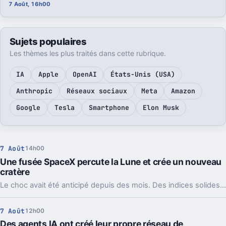
7 Août, 16h00
Sujets populaires
Les thèmes les plus traités dans cette rubrique.
IA
Apple
OpenAI
États-Unis (USA)
Anthropic
Réseaux sociaux
Meta
Amazon
Google
Tesla
Smartphone
Elon Musk
7 Août
14h00
Une fusée SpaceX percute la Lune et crée un nouveau
cratère
Le choc avait été anticipé depuis des mois. Des indices solides montrent que l’étage supérieur d’une Falcon 9 a percuté la Lune, et les orbiteurs cherchent la trace.
7 Août
12h00
Des agents IA ont créé leur propre réseau de