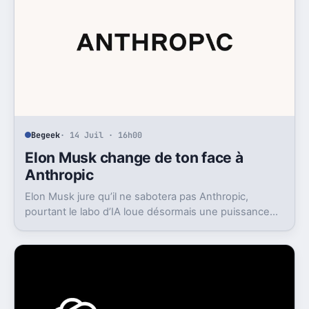
Begeek
· 14 Juil · 16h00
Elon Musk change de ton face à
Anthropic
Elon Musk jure qu’il ne sabotera pas Anthropic,
pourtant le labo d’IA loue désormais une puissance
énorme à un concurrent direct.