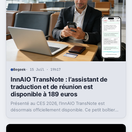
Begeek
· 15 Juil · 19h17
InnAIO TransNote : l’assistant de
traduction et de réunion est
disponible à 189 euros
Présenté au CES 2026, l’InnAIO TransNote est
désormais officiellement disponible. Ce petit boîtier
de 40 grammes combine traduction en temps réel,
enregistrement autonome, transcription et génération
de comptes rendus par intelligence artificielle.