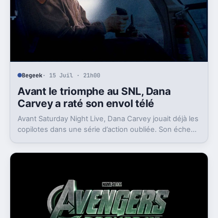
Begeek
· 15 Juil · 21h00
Avant le triomphe au SNL, Dana
Carvey a raté son envol télé
Avant Saturday Night Live, Dana Carvey jouait déjà les
copilotes dans une série d’action oubliée. Son échec
raconte aussi la télé des années 1980.