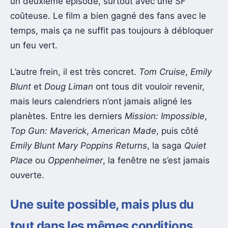
un deuxième épisode, surtout avec une SF
coûteuse. Le film a bien gagné des fans avec le
temps, mais ça ne suffit pas toujours à débloquer
un feu vert.
L’autre frein, il est très concret.
Tom Cruise
,
Emily
Blunt
et
Doug Liman
ont tous dit vouloir revenir,
mais leurs calendriers n’ont jamais aligné les
planètes. Entre les derniers
Mission: Impossible
,
Top Gun: Maverick
,
American Made
, puis côté
Emily Blunt
Mary Poppins Returns
, la saga
Quiet
Place
ou
Oppenheimer
, la fenêtre ne s’est jamais
ouverte.
Une suite possible, mais plus du
tout dans les mêmes conditions