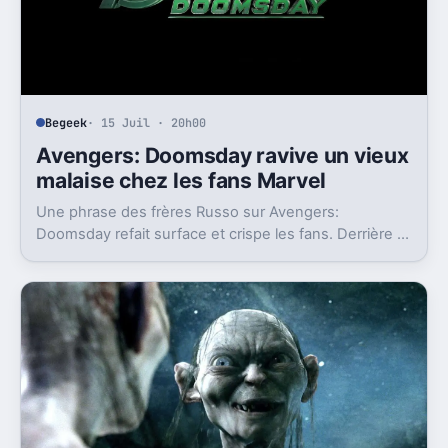
Begeek
· 15 Juil · 20h00
Avengers: Doomsday ravive un vieux
malaise chez les fans Marvel
Une phrase des frères Russo sur Avengers:
Doomsday refait surface et crispe les fans. Derrière la
polémique, c’est la stratégie de Marvel qui est visée.