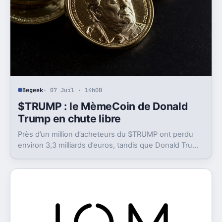
Begeek
· 07 Juil · 14h00
$TRUMP : le MèmeCoin de Donald
Trump en chute libre
Près d’un million d’acheteurs du $TRUMP ont perdu
environ 3,3 milliards d’euros, tandis que Donald Trump
a déclaré des gains colossaux.