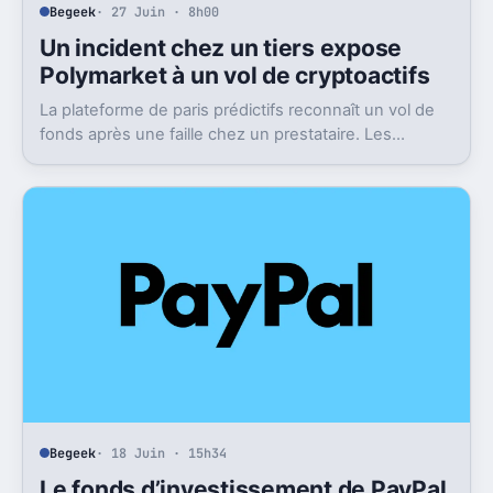
Begeek
· 27 Juin · 8h00
Un incident chez un tiers expose
Polymarket à un vol de cryptoactifs
La plateforme de paris prédictifs reconnaît un vol de
fonds après une faille chez un prestataire. Les
victimes seront remboursées, mais le flou reste
entier.
Begeek
· 18 Juin · 15h34
Le fonds d’investissement de PayPal