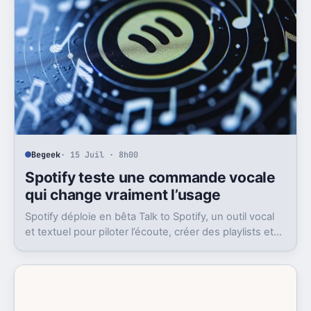
Begeek
· 15 Juil · 8h00
Spotify teste une commande vocale
qui change vraiment l’usage
Spotify déploie en bêta Talk to Spotify, un outil vocal
et textuel pour piloter l’écoute, créer des playlists et
fouiller son historique.