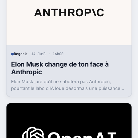
Begeek
· 14 Juil · 16h00
Elon Musk change de ton face à
Anthropic
Elon Musk jure qu’il ne sabotera pas Anthropic,
pourtant le labo d’IA loue désormais une puissance
énorme à un concurrent direct.