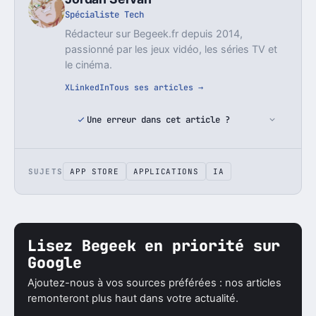
Spécialiste Tech
Rédacteur sur Begeek.fr depuis 2014,
passionné par les jeux vidéo, les séries TV et
le cinéma.
X
LinkedIn
Tous ses articles →
Une erreur dans cet article ?
SUJETS
APP STORE
APPLICATIONS
IA
Lisez Begeek en priorité sur
Google
Ajoutez-nous à vos sources préférées : nos articles
remonteront plus haut dans votre actualité.