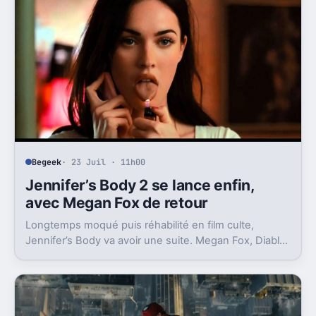
Begeek
· 23 Juil · 11h00
Jennifer’s Body 2 se lance enfin,
avec Megan Fox de retour
Longtemps moqué puis réhabilité en film culte,
Jennifer’s Body va avoir une suite. Megan Fox, Diablo
Cody et Karyn Kusama rempilent.