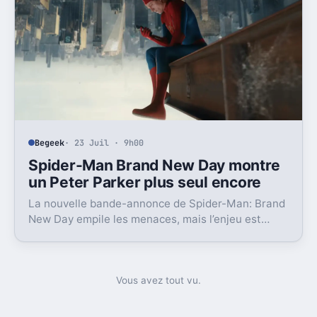
Begeek
· 23 Juil · 9h00
Spider-Man Brand New Day montre
un Peter Parker plus seul encore
La nouvelle bande-annonce de Spider-Man: Brand
New Day empile les menaces, mais l’enjeu est
ailleurs: garder intacte la charge émotionnelle de
No Way Home.
Vous avez tout vu.