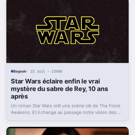
Begeek
· 23 Juil · 13h00
Star Wars éclaire enfin le vrai
mystère du sabre de Rey, 10 ans
après
Un roman Star Wars relit une scène clé de The Force
Awakens. Et il change au passage notre vision des
cristaux kyber, donc des sabres laser.