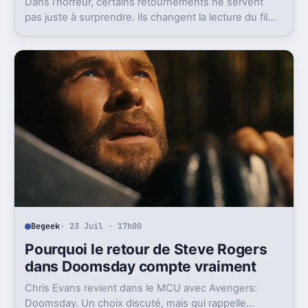
Dans l’horreur, certains retournements ne servent
pas juste à surprendre. Ils changent la lecture du film,
et expliquent souvent son statut culte.
Begeek
· 23 Juil · 17h00
Pourquoi le retour de Steve Rogers
dans Doomsday compte vraiment
Chris Evans revient dans le MCU avec Avengers:
Doomsday. Un choix discuté, mais qui rappelle