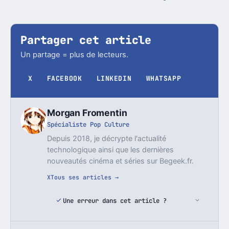
Partager cet article
Un partage = plus de lecteurs.
X
FACEBOOK
LINKEDIN
WHATSAPP
Morgan Fromentin
Spécialiste Pop Culture
Depuis 2018, je décrypte l'actualité
technologique ainsi que les dernières
nouveautés cinéma et séries sur Begeek.fr.
X
Tous ses articles →
Une erreur dans cet article ?