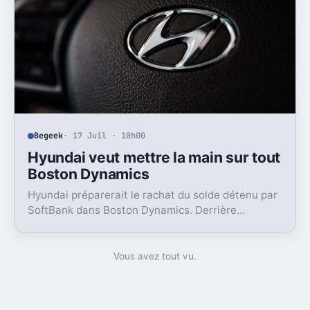
Begeek
· 17 Juil · 10h00
Hyundai veut mettre la main sur tout
Boston Dynamics
Hyundai préparerait le rachat du solde détenu par
SoftBank dans Boston Dynamics. Derrière
l’opération, un objectif très concret, pousser Atlas
vers l’usine.
Vous avez tout vu.