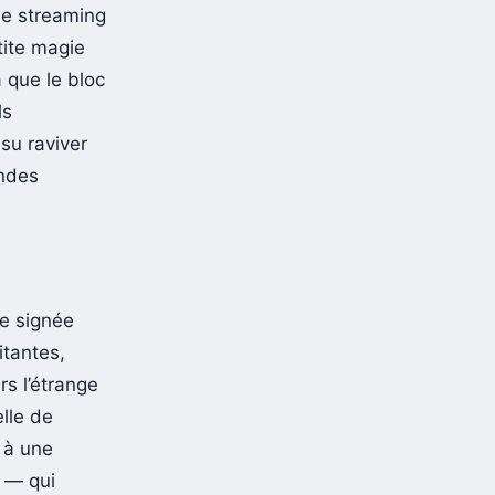
de streaming
tite magie
 que le bloc
ls
 su raviver
ondes
e signée
itantes,
rs l’étrange
elle de
 à une
e — qui