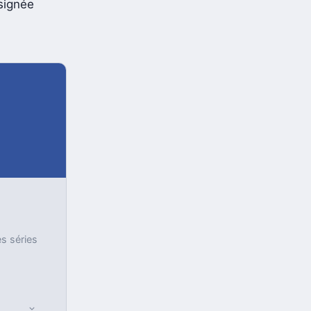
nt peut-être
signée
es séries