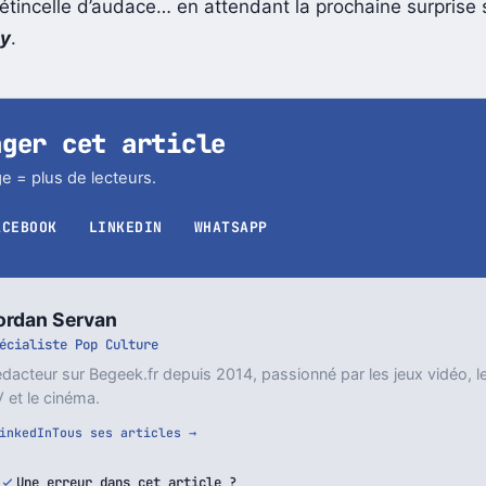
-ray éditée par
Vinegar Syndrome
. Les amateurs y verro
étincelle d’audace… en attendant la prochaine surprise 
ly
.
ager cet article
e = plus de lecteurs.
ACEBOOK
LINKEDIN
WHATSAPP
ordan Servan
écialiste Pop Culture
dacteur sur Begeek.fr depuis 2014, passionné par les jeux vidéo, l
 et le cinéma.
inkedIn
Tous ses articles →