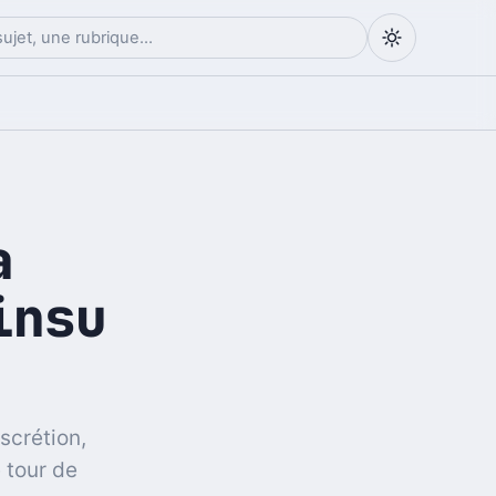
a
insu
scrétion,
 tour de