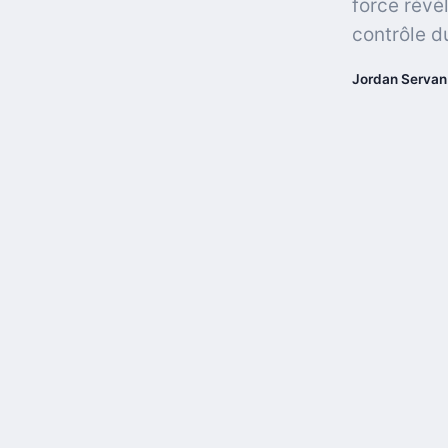
force révè
contrôle d
Jordan Servan