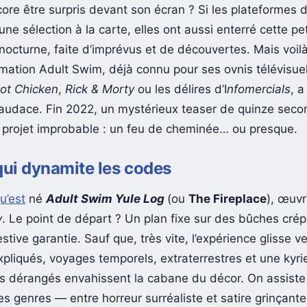
ore être surpris devant son écran ? Si les plateformes 
ne sélection à la carte, elles ont aussi enterré cette pe
nocturne, faite d’imprévus et de découvertes. Mais voilà
ation Adult Swim, déjà connu pour ses ovnis télévisue
ot Chicken
,
Rick & Morty
ou les délires d’I
nfomercials
, a
d’audace. Fin 2022, un mystérieux teaser de quinze sec
projet improbable : un feu de cheminée… ou presque.
qui dynamite les codes
qu’est
né
Adult Swim Yule Log
(ou
The Fireplace
), œuvr
y
. Le point de départ ? Un plan fixe sur des bûches crép
tive garantie. Sauf que, très vite, l’expérience glisse ve
xpliqués, voyages temporels, extraterrestres et une kyri
 dérangés envahissent la cabane du décor. On assiste
es genres — entre horreur surréaliste et satire grinçant