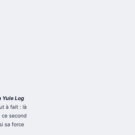
 Yule Log
t à fait : là
s, ce second
si sa force