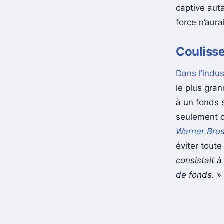
captive auta
force n’aura
Coulisse
Dans l’indu
le plus gra
à un fonds 
seulement q
Warner Bro
éviter tout
consistait 
de fonds.
»