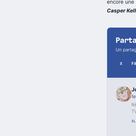
édition blu
encore une 
Casper Kel
Part
Un partag
X
F
J
Sp
Ré
TV
X
L