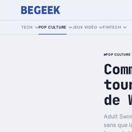
TECH
POP CULTURE
JEUX VIDÉO
FINTECH
POP CULTURE
Com
tou
de 
Adult Swim
sans que l