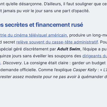
nt qu’elle désarçonne. D’ailleurs, il faut souligner que c
it jamais pu voir le jour sans une part d’opacité.
s secrètes et financement rusé
strie du cinéma télévisuel américain
, produire un long-
nd secret
relève souvent du casse-tête administratif
. Po
spécial géré discrètement par
Adult Swim
, l’équipe a p
uinze jours sans éveiller les soupçons des
dirigeants d
s
. Discovery
. La consigne était claire : garder un budget
e demande officielle. Comme l’explique
Casper Kelly
: «
L
à rester assez modeste pour ne pas avoir à quémander 