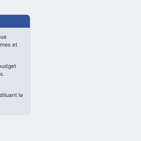
que
imes et
 budget
s.
diluant la