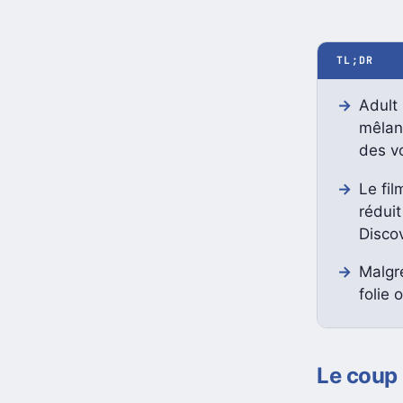
TL;DR
Adult 
mêlan
des v
Le fil
réduit
Discov
Malgré
folie o
Le coup 