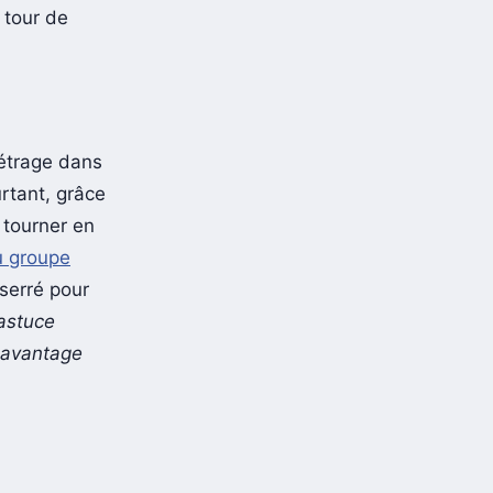
e tour de
métrage dans
urtant, grâce
u tourner en
u groupe
 serré pour
’astuce
davantage