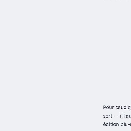
subversive.
Pour ceux qu
sort — il fa