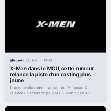
Begeek
· 16 Juil · 23h00
X-Men dans le MCU, cette rumeur
relance la piste d’un casting plus
jeune
Une nouvelle rumeur autour de Professor X
relance un scénario pour les X-Men du MCU :
Marvel pourrait miser sur une équipe bien plus
jeune que prévu.