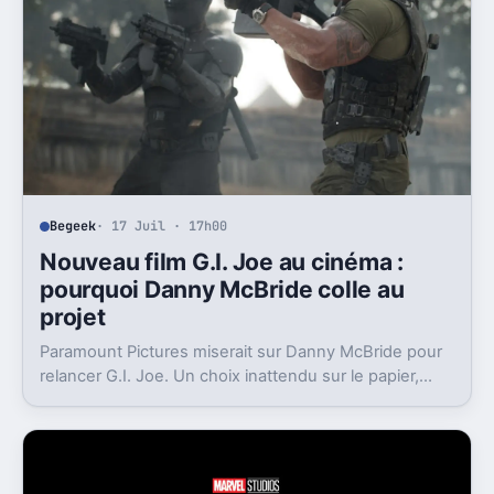
Begeek
· 17 Juil · 17h00
Nouveau film G.I. Joe au cinéma :
pourquoi Danny McBride colle au
projet
Paramount Pictures miserait sur Danny McBride pour
relancer G.I. Joe. Un choix inattendu sur le papier,
mais loin d’être absurde.