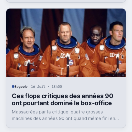
problème, des moyens bien trop faibles.
Begeek
· 16 Juil · 18h00
Ces flops critiques des années 90
ont pourtant dominé le box-office
Massacrées par la critique, quatre grosses
machines des années 90 ont quand même fini en
tête du box-office. Et ça dit beaucoup du public
visé.