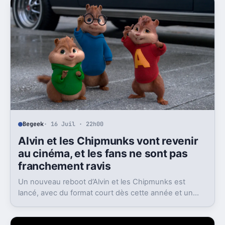
Begeek
· 16 Juil · 22h00
Alvin et les Chipmunks vont revenir
au cinéma, et les fans ne sont pas
franchement ravis
Un nouveau reboot d’Alvin et les Chipmunks est
lancé, avec du format court dès cette année et un
film en 2028. Le problème, c’est la réaction très froide
du public.