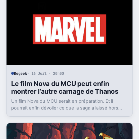
Begeek
· 16 Juil · 20h00
Le film Nova du MCU peut enfin
montrer l’autre carnage de Thanos
Un film Nova du MCU serait en préparation. Et il
pourrait enfin dévoiler ce que la saga a laissé hors
champ, la destruction de Xandar par Thanos.