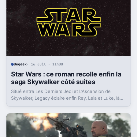
Begeek
· 16 Juil · 11h00
Star Wars : ce roman recolle enfin la
saga Skywalker côté suites
Situé entre Les Derniers Jedi et L’Ascension de
Skywalker, Legacy éclaire enfin Rey, Leia et Luke, là
où la postlogie laissait trop de vides.