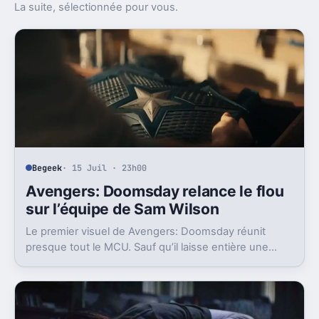
À découvrir
La suite, sélectionnée pour vous.
Begeek
· 15 Juil · 23h00
Avengers: Doomsday relance le flou
sur l’équipe de Sam Wilson
Le premier visuel de Avengers: Doomsday réunit
presque tout le MCU. Sauf qu’il laisse entière une
question gênante: où est passée l’équipe de Sam
Wilson ?