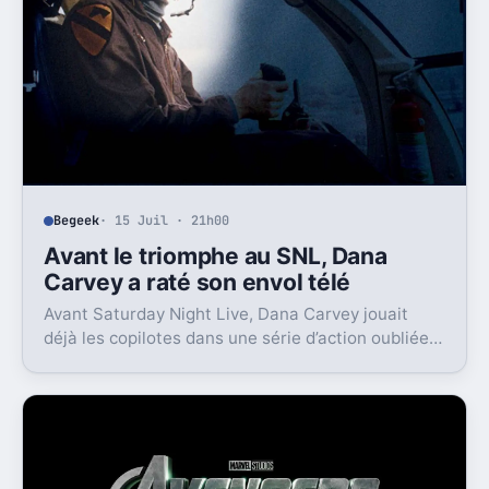
Begeek
· 15 Juil · 21h00
Avant le triomphe au SNL, Dana
Carvey a raté son envol télé
Avant Saturday Night Live, Dana Carvey jouait
déjà les copilotes dans une série d’action oubliée.
Son échec raconte aussi la télé des années 1980.